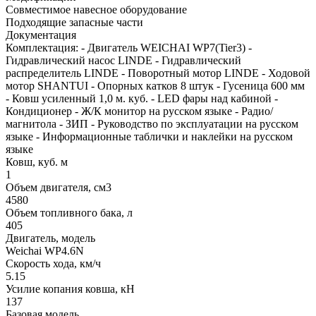
Совместимое навесное оборудование
Подходящие запасные части
Документация
Комплектация: - Двигатель WEICHAI WP7(Tier3) -
Гидравлический насос LINDE - Гидравлический
распределитель LINDE - Поворотный мотор LINDE - Ходовой
мотор SHANTUI - Опорных катков 8 штук - Гусеница 600 мм
- Ковш усиленный 1,0 м. куб. - LED фары над кабиной -
Кондиционер - Ж/К монитор на русском языке - Радио/
магнитола - ЗИП - Руководство по эксплуатации на русском
языке - Информационные таблички и наклейки на русском
языке
Ковш, куб. м
1
Объем двигателя, см3
4580
Объем топливного бака, л
405
Двигатель, модель
Weichai WP4.6N
Скорость хода, км/ч
5.15
Усилие копания ковша, кН
137
Базовая модель