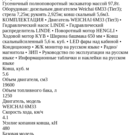
Гусеничный полноповоротный экскаватор массой 97,8т.
Оборудован: дизельным двигателем Weichai 6M33 (Tier3);
стрела 7,25м; рукоять 2,925м; ковш скальный 5,6м3.
КОМПЛЕКТАЦИЯ • Двигатель WEICHAI 6M33 (Tier3) •
Гидравлический насос LINDE • Гидравлический
распределитель LINDE • Поворотный мотор HENGLI •
Ходовой мотор KYB • Ширина башмака 650 мм • Ковш
скальныйсиленный 5,6 м. куб. • LED фары над кабиной •
Кондиционер • Ж/К монитор на русском языке • Радио/
магнитола • ЗИП • Руководство по эксплуатации на русском
языке • Информационные таблички и наклейки на русском
языке
Ковш, куб. м
5.6
Объем двигателя, см3
19600
Объем топливного бака, л
1250
Двигатель, модель
WEICHAI 6M33
Скорость хода, км/ч
4.1
Усилие копания ковша, кН
480
Базовая модель