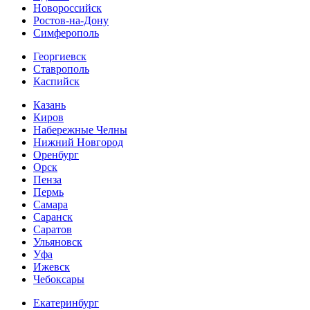
Новороссийск
Ростов-на-Дону
Симферополь
Георгиевск
Ставрополь
Каспийск
Казань
Киров
Набережные Челны
Нижний Новгород
Оренбург
Орск
Пенза
Пермь
Самара
Саранск
Саратов
Ульяновск
Уфа
Ижевск
Чебоксары
Екатеринбург