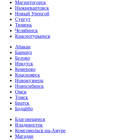
Магнитогорск
Нижневартовск
Новый Уренгой
Сургут
Тюмень
Челябинск
Краснотурьинск
Абакан
Барнаул
Белово
Иркутск
Кемерово
Красноярск
Новокузнецк
Новосибирск
Омск
Томск
Братск
Бодайбо
Благовещенск
Владивосток
Комсомольск-на-Амуре
Магадан