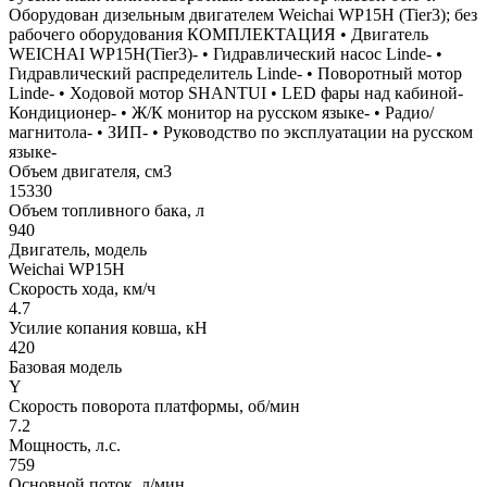
Оборудован дизельным двигателем Weichai WP15H (Tier3); без
рабочего оборудования КОМПЛЕКТАЦИЯ • Двигатель
WEICHAI WP15H(Tier3)- • Гидравлический насос Linde- •
Гидравлический распределитель Linde- • Поворотный мотор
Linde- • Ходовой мотор SHANTUI • LED фары над кабиной-
Кондиционер- • Ж/К монитор на русском языке- • Радио/
магнитола- • ЗИП- • Руководство по эксплуатации на русском
языке-
Объем двигателя, см3
15330
Объем топливного бака, л
940
Двигатель, модель
Weichai WP15H
Скорость хода, км/ч
4.7
Усилие копания ковша, кН
420
Базовая модель
Y
Скорость поворота платформы, об/мин
7.2
Мощность, л.с.
759
Основной поток, л/мин