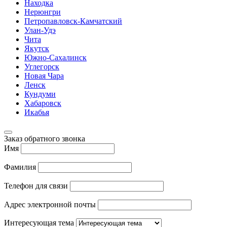
Находка
Нерюнгри
Петропавловск-Камчатский
Улан-Удэ
Чита
Якутск
Южно-Сахалинск
Углегорск
Новая Чара
Ленск
Кундуми
Хабаровск
Икабья
Заказ обратного звонка
Имя
Фамилия
Телефон для связи
Адрес электронной почты
Интересующая тема