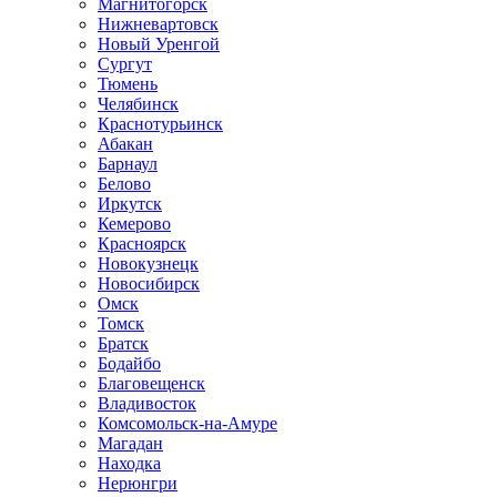
Магнитогорск
Нижневартовск
Новый Уренгой
Сургут
Тюмень
Челябинск
Краснотурьинск
Абакан
Барнаул
Белово
Иркутск
Кемерово
Красноярск
Новокузнецк
Новосибирск
Омск
Томск
Братск
Бодайбо
Благовещенск
Владивосток
Комсомольск-на-Амуре
Магадан
Находка
Нерюнгри