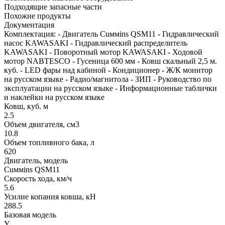
Подходящие запасные части
Похожие продукты
Документация
Комплектация: - Двигатель Cuммins QSM11 - Гидравлический
насос KAWASAKI - Гидравлический распределитель
KAWASAKI - Поворотный мотор KAWASAKI - Ходовой
мотор NABTESCO - Гусеница 600 мм - Ковш скальный 2,5 м.
куб. - LED фары над кабиной - Кондиционер - Ж/К монитор
на русском языке - Радио/магнитола - ЗИП - Руководство по
эксплуатации на русском языке - Информационные таблички
и наклейки на русском языке
Ковш, куб. м
2.5
Объем двигателя, см3
10.8
Объем топливного бака, л
620
Двигатель, модель
Cuммins QSM11
Скорость хода, км/ч
5.6
Усилие копания ковша, кН
288.5
Базовая модель
Y