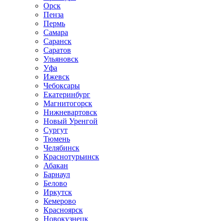
Орск
Пенза
Пермь
Самара
Саранск
Саратов
Ульяновск
Уфа
Ижевск
Чебоксары
Екатеринбург
Магнитогорск
Нижневартовск
Новый Уренгой
Сургут
Тюмень
Челябинск
Краснотурьинск
Абакан
Барнаул
Белово
Иркутск
Кемерово
Красноярск
Новокузнецк