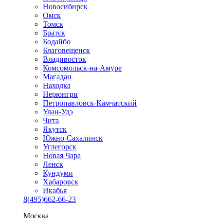
Новосибирск
Омск
Томск
Братск
Бодайбо
Благовещенск
Владивосток
Комсомольск-на-Амуре
Магадан
Находка
Нерюнгри
Петропавловск-Камчатский
Улан-Удэ
Чита
Якутск
Южно-Сахалинск
Углегорск
Новая Чара
Ленск
Кундуми
Хабаровск
Икабья
8(495)662-66-23
Москва