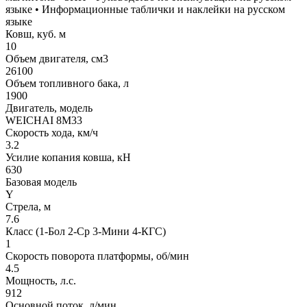
языке • Информационные таблички и наклейки на русском
языке
Ковш, куб. м
10
Объем двигателя, см3
26100
Объем топливного бака, л
1900
Двигатель, модель
WEICHAI 8M33
Скорость хода, км/ч
3.2
Усилие копания ковша, кН
630
Базовая модель
Y
Стрела, м
7.6
Класс (1-Бол 2-Ср 3-Мини 4-КГС)
1
Скорость поворота платформы, об/мин
4.5
Мощность, л.с.
912
Основной поток, л/мин