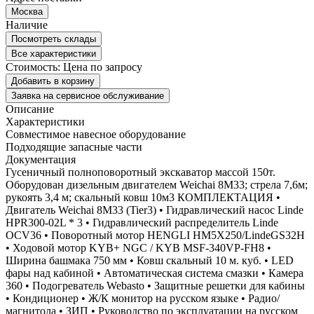
Москва
Наличие
Посмотреть склады
Все характеристики
Стоимость:
Цена по запросу
Добавить в корзину
Заявка на сервисное обслуживание
Описание
Характеристики
Совместимое навесное оборудование
Подходящие запасные части
Документация
Гусеничный полноповоротный экскаватор массой 150т.
Оборудован дизельным двигателем Weichai 8M33; стрела 7,6м;
рукоять 3,4 м; скальный ковш 10м3 КОМПЛЕКТАЦИЯ •
Двигатель Weichai 8M33 (Tier3) • Гидравлический насос Linde
HPR300-02L * 3 • Гидравлический распределитель Linde
OCV36 • Поворотный мотор HENGLI HM5X250/LindeGS32H
• Ходовой мотор KYB+ NGC / KYB MSF-340VP-FH8 •
Ширина башмака 750 мм • Ковш скальный 10 м. куб. • LED
фары над кабиной • Автоматическая система смазки • Камера
360 • Подогреватель Webasto • Защитные решетки для кабины
• Кондиционер • Ж/К монитор на русском языке • Радио/
магнитола • ЗИП • Руководство по эксплуатации на русском