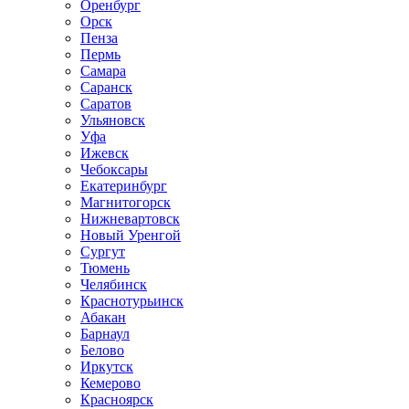
Оренбург
Орск
Пенза
Пермь
Самара
Саранск
Саратов
Ульяновск
Уфа
Ижевск
Чебоксары
Екатеринбург
Магнитогорск
Нижневартовск
Новый Уренгой
Сургут
Тюмень
Челябинск
Краснотурьинск
Абакан
Барнаул
Белово
Иркутск
Кемерово
Красноярск