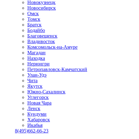
Новокузнецк
Новосибирск
Омск
Томск
Братск
Бодайбо
Благовещенск
Владивосток
Комсомольск-на-Амуре
Магадан
Находка
Нерюнгри
Петропавловск-Камчатский
Улан-Удэ
Чита
Якутск
Южно-Сахалинск
Углегорск
Новая Чара
Ленск
Кундуми
Хабаровск
Икабья
8(495)662-66-23