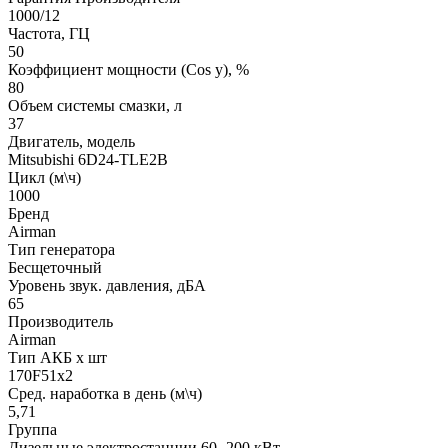
1000/12
Частота, ГЦ
50
Коэффициент мощности (Cos y), %
80
Объем системы смазки, л
37
Двигатель, модель
Mitsubishi 6D24-TLE2B
Цикл (м\ч)
1000
Бренд
Airman
Тип генератора
Бесщеточный
Уровень звук. давления, дБА
65
Производитель
Airman
Тип АКБ х шт
170F51x2
Сред. наработка в день (м\ч)
5,71
Группа
Дизельные электростанции 60- 200 кВт