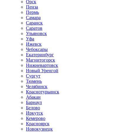
Орск
Пенза
Пермь
Самара
Саранск
Саратов
Ульяновск
Уфа
Ижевск
Чебоксары
Екатеринбург
Магнитогорск
Нижневартовск
Новый Уренгой
Сургут
Тюмень
Челябинск
Краснотурьинск
Абакан
Барнаул
Белово
Иркутск
Кемерово
Красноярск
Новокузнецк