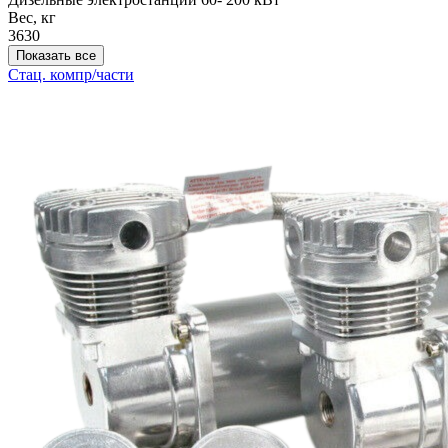
Вес, кг
3630
Показать все
Стац. компр/части