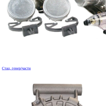
Стац. генер/части