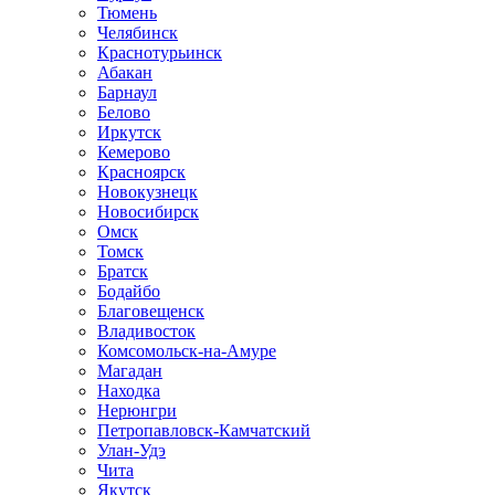
Тюмень
Челябинск
Краснотурьинск
Абакан
Барнаул
Белово
Иркутск
Кемерово
Красноярск
Новокузнецк
Новосибирск
Омск
Томск
Братск
Бодайбо
Благовещенск
Владивосток
Комсомольск-на-Амуре
Магадан
Находка
Нерюнгри
Петропавловск-Камчатский
Улан-Удэ
Чита
Якутск