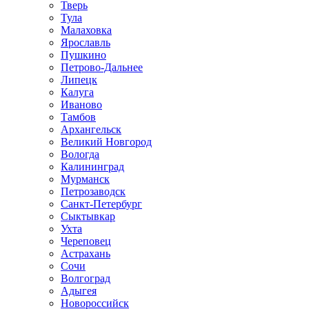
Тверь
Тула
Малаховка
Ярославль
Пушкино
Петрово-Дальнее
Липецк
Калуга
Иваново
Тамбов
Архангельск
Великий Новгород
Вологда
Калининград
Мурманск
Петрозаводск
Санкт-Петербург
Сыктывкар
Ухта
Череповец
Астрахань
Сочи
Волгоград
Адыгея
Новороссийск