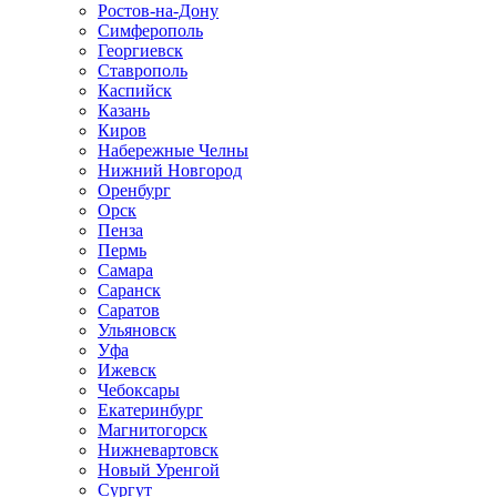
Ростов-на-Дону
Симферополь
Георгиевск
Ставрополь
Каспийск
Казань
Киров
Набережные Челны
Нижний Новгород
Оренбург
Орск
Пенза
Пермь
Самара
Саранск
Саратов
Ульяновск
Уфа
Ижевск
Чебоксары
Екатеринбург
Магнитогорск
Нижневартовск
Новый Уренгой
Сургут