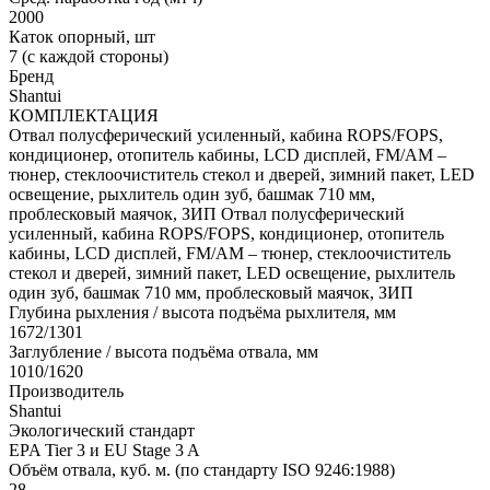
2000
Каток опорный, шт
7 (с каждой стороны)
Бренд
Shantui
КОМПЛЕКТАЦИЯ
Отвал полусферический усиленный, кабина ROPS/FOPS,
кондиционер, отопитель кабины, LCD дисплей, FM/AM –
тюнер, стеклоочиститель стекол и дверей, зимний пакет, LED
освещение, рыхлитель один зуб, башмак 710 мм,
проблесковый маячок, ЗИП
Отвал полусферический
усиленный, кабина ROPS/FOPS, кондиционер, отопитель
кабины, LCD дисплей, FM/AM – тюнер, стеклоочиститель
стекол и дверей, зимний пакет, LED освещение, рыхлитель
один зуб, башмак 710 мм, проблесковый маячок, ЗИП
Глубина рыхления / высота подъёма рыхлителя, мм
1672/1301
Заглубление / высота подъёма отвала, мм
1010/1620
Производитель
Shantui
Экологический стандарт
EPA Tier 3 и EU Stage 3 A
Объём отвала, куб. м. (по стандарту ISO 9246:1988)
28