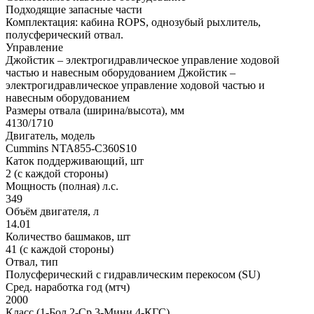
Подходящие запасные части
Комплектация: кабина ROPS, однозубый рыхлитель,
полусферический отвал.
Управление
Джойстик – электрогидравлическое управление ходовой
частью и навесным оборудованием
Джойстик –
электрогидравлическое управление ходовой частью и
навесным оборудованием
Размеры отвала (ширина/высота), мм
4130/1710
Двигатель, модель
Cummins NTA855-C360S10
Каток поддерживающий, шт
2 (с каждой стороны)
Мощность (полная) л.с.
349
Объём двигателя, л
14.01
Количество башмаков, шт
41 (с каждой стороны)
Отвал, тип
Полусферический с гидравлическим перекосом (SU)
Сред. наработка год (мтч)
2000
Класс (1-Бол 2-Ср 3-Мини 4-КГС)