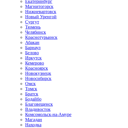
Екатеринбург
Магнитогорск
Нижневартовск
Новый Уренгой
Сургут
Тюмень
Челябинск
Краснотурьинск
Абакан
Барнаул
Белово
Иркутск
Кемерово
Красноярск
Новокузнецк
Новосибирск
Омск
Томск
Братск
Бодайбо
Благовещенск
Владивосток
Комсомольск-на-Амуре
Магадан
Находка