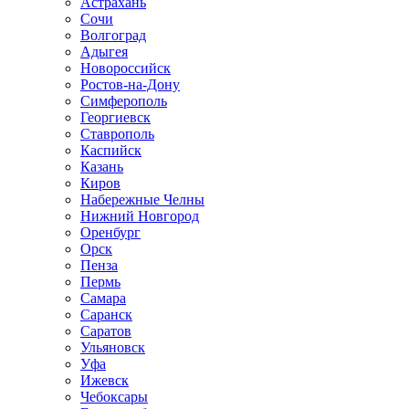
Астрахань
Сочи
Волгоград
Адыгея
Новороссийск
Ростов-на-Дону
Симферополь
Георгиевск
Ставрополь
Каспийск
Казань
Киров
Набережные Челны
Нижний Новгород
Оренбург
Орск
Пенза
Пермь
Самара
Саранск
Саратов
Ульяновск
Уфа
Ижевск
Чебоксары