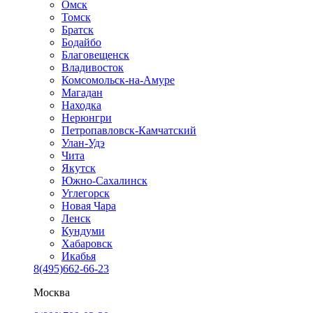
Омск
Томск
Братск
Бодайбо
Благовещенск
Владивосток
Комсомольск-на-Амуре
Магадан
Находка
Нерюнгри
Петропавловск-Камчатский
Улан-Удэ
Чита
Якутск
Южно-Сахалинск
Углегорск
Новая Чара
Ленск
Кундуми
Хабаровск
Икабья
8(495)662-66-23
Москва