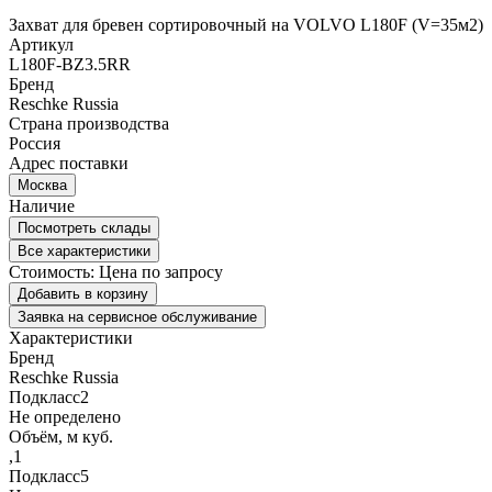
Захват для бревен сортировочный на VOLVO L180F (V=35м2)
Артикул
L180F-BZ3.5RR
Бренд
Reschke Russia
Страна производства
Россия
Адрес поставки
Москва
Наличие
Посмотреть склады
Все характеристики
Стоимость:
Цена по запросу
Добавить в корзину
Заявка на сервисное обслуживание
Характеристики
Бренд
Reschke Russia
Подкласс2
Не определено
Объём, м куб.
,1
Подкласс5