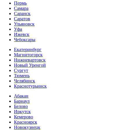
Пермь
Самара
Саранск
Саратов
Ульяновск
Уфа
Ижевск
Чебоксары
Екатеринбург
Магнитогорск
Нижневартовск
Новый Уренгой
Сургут
Тюмень
Челябинск
Краснотурьинск
Абакан
Барнаул
Белово
Иркутск
Кемерово
Красноярск
Новокузнецк