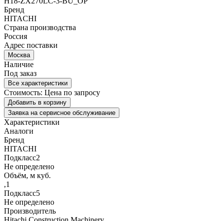
H18-ZX270LC-3-BU_OP
Бренд
HITACHI
Страна производства
Россия
Адрес поставки
Москва
Наличие
Под заказ
Все характеристики
Стоимость:
Цена по запросу
Добавить в корзину
Заявка на сервисное обслуживание
Характеристики
Аналоги
Бренд
HITACHI
Подкласс2
Не определено
Объём, м куб.
,1
Подкласс5
Не определено
Производитель
Hitachi Construction Machinery