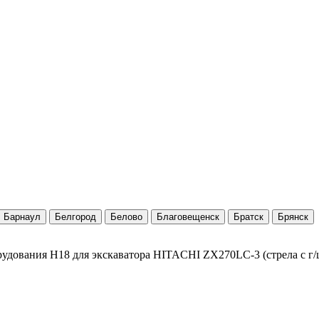
Барнаул
Белгород
Белово
Благовещенск
Братск
Брянск
дования Н18 для экскаватора HITACHI ZX270LC-3 (стрела с г/ц 