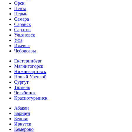
Орск
Пенза
Пермь
Самара
Саранск
Саратов
Ульяновск
Уфа
Ижевск
Чебоксары
Екатеринбург
Магнитогорск
Нижневартовск
Новый Уренгой
Сургут
Тюмень
Челябинск
Краснотурьинск
Абакан
Барнаул
Белово
Иркутск
Кемерово