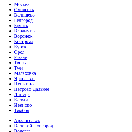
Москва
Смоленск
Валищево
Белгород
Брянск
Владимир
Воронеж
Кострома
Курск
Орел
Рязань
Тверь
Тула
Малаховка
Ярославль
Пушкино
Петрово-Дальнее
Липецк
Калуга
Иваново
Тамбов
Архангельск
Великий Новгород
Вологда