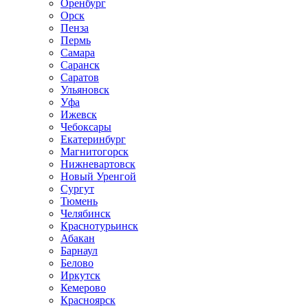
Оренбург
Орск
Пенза
Пермь
Самара
Саранск
Саратов
Ульяновск
Уфа
Ижевск
Чебоксары
Екатеринбург
Магнитогорск
Нижневартовск
Новый Уренгой
Сургут
Тюмень
Челябинск
Краснотурьинск
Абакан
Барнаул
Белово
Иркутск
Кемерово
Красноярск