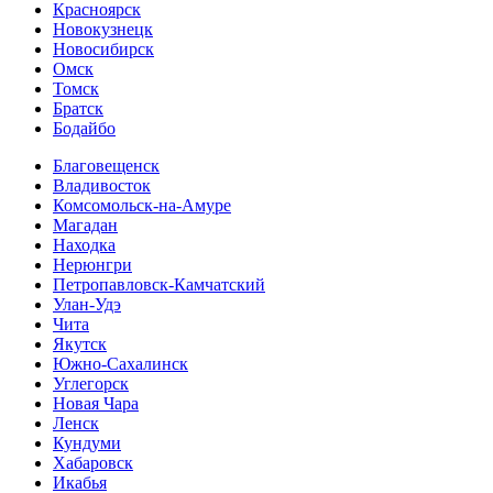
Красноярск
Новокузнецк
Новосибирск
Омск
Томск
Братск
Бодайбо
Благовещенск
Владивосток
Комсомольск-на-Амуре
Магадан
Находка
Нерюнгри
Петропавловск-Камчатский
Улан-Удэ
Чита
Якутск
Южно-Сахалинск
Углегорск
Новая Чара
Ленск
Кундуми
Хабаровск
Икабья