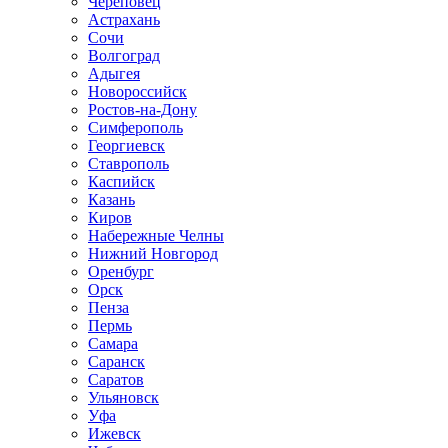
Череповец
Астрахань
Сочи
Волгоград
Адыгея
Новороссийск
Ростов-на-Дону
Симферополь
Георгиевск
Ставрополь
Каспийск
Казань
Киров
Набережные Челны
Нижний Новгород
Оренбург
Орск
Пенза
Пермь
Самара
Саранск
Саратов
Ульяновск
Уфа
Ижевск