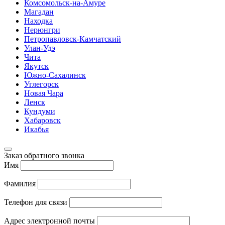
Комсомольск-на-Амуре
Магадан
Находка
Нерюнгри
Петропавловск-Камчатский
Улан-Удэ
Чита
Якутск
Южно-Сахалинск
Углегорск
Новая Чара
Ленск
Кундуми
Хабаровск
Икабья
Заказ обратного звонка
Имя
Фамилия
Телефон для связи
Адрес электронной почты