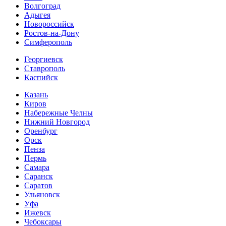
Волгоград
Адыгея
Новороссийск
Ростов-на-Дону
Симферополь
Георгиевск
Ставрополь
Каспийск
Казань
Киров
Набережные Челны
Нижний Новгород
Оренбург
Орск
Пенза
Пермь
Самара
Саранск
Саратов
Ульяновск
Уфа
Ижевск
Чебоксары