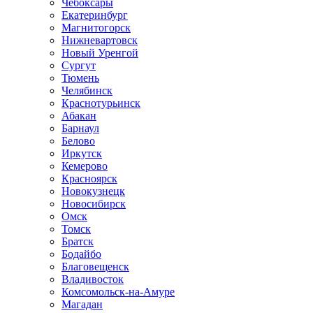
Чебоксары
Екатеринбург
Магнитогорск
Нижневартовск
Новый Уренгой
Сургут
Тюмень
Челябинск
Краснотурьинск
Абакан
Барнаул
Белово
Иркутск
Кемерово
Красноярск
Новокузнецк
Новосибирск
Омск
Томск
Братск
Бодайбо
Благовещенск
Владивосток
Комсомольск-на-Амуре
Магадан