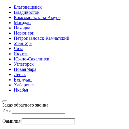
Благовещенск
Владивосток
Комсомольск-на-Амуре
Магадан
Находка
Нерюнгри
Петропавловск-Камчатский
Улан-Удэ
Чита
Якутск
Южно-Сахалинск
Углегорск
Новая Чара
Ленск
Кундуми
Хабаровск
Икабья
Заказ обратного звонка
Имя
Фамилия