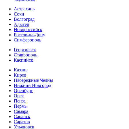
Астрахань
Сочи
Волгоград
Адыгея
Новороссийск
Ростов-на-Дону
Симферополь
Георгиевск
Ставрополь
Каспийск
Казань
Киров
Набережные Челны
Нижний Новгород
Оренбург
Орск
Пенза
Пермь
Самара
Саранск
Саратов
Ульяновск