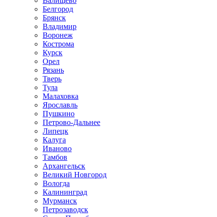
Валищево
Белгород
Брянск
Владимир
Воронеж
Кострома
Курск
Орел
Рязань
Тверь
Тула
Малаховка
Ярославль
Пушкино
Петрово-Дальнее
Липецк
Калуга
Иваново
Тамбов
Архангельск
Великий Новгород
Вологда
Калининград
Мурманск
Петрозаводск