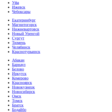
Уфа
Ижевск
Чебоксары
Екатеринбург
Магнитогорск
Нижневартовск
Новый Уренгой
Сургут
Тюмень
Челябинск
Краснотурьинск
Абакан
Барнаул
Белово
Иркутск
Кемерово
Красноярск
Новокузнецк
Новосибирск
Омск
Томск
Братск
Бодайбо