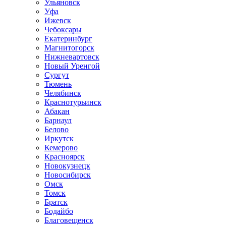
Ульяновск
Уфа
Ижевск
Чебоксары
Екатеринбург
Магнитогорск
Нижневартовск
Новый Уренгой
Сургут
Тюмень
Челябинск
Краснотурьинск
Абакан
Барнаул
Белово
Иркутск
Кемерово
Красноярск
Новокузнецк
Новосибирск
Омск
Томск
Братск
Бодайбо
Благовещенск