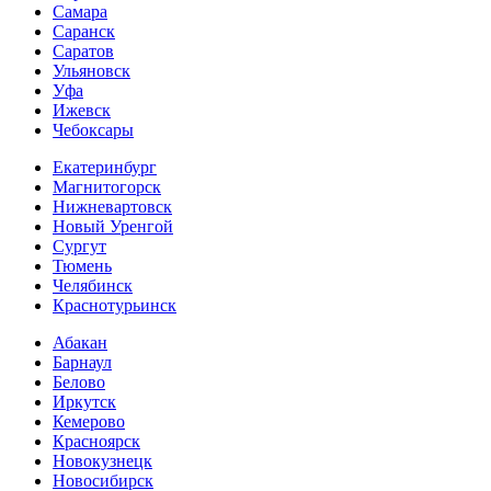
Самара
Саранск
Саратов
Ульяновск
Уфа
Ижевск
Чебоксары
Екатеринбург
Магнитогорск
Нижневартовск
Новый Уренгой
Сургут
Тюмень
Челябинск
Краснотурьинск
Абакан
Барнаул
Белово
Иркутск
Кемерово
Красноярск
Новокузнецк
Новосибирск