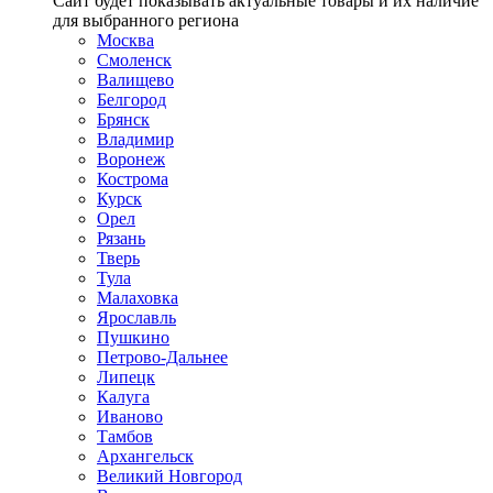
Сайт будет показывать актуальные товары и их наличие
для выбранного региона
Москва
Смоленск
Валищево
Белгород
Брянск
Владимир
Воронеж
Кострома
Курск
Орел
Рязань
Тверь
Тула
Малаховка
Ярославль
Пушкино
Петрово-Дальнее
Липецк
Калуга
Иваново
Тамбов
Архангельск
Великий Новгород