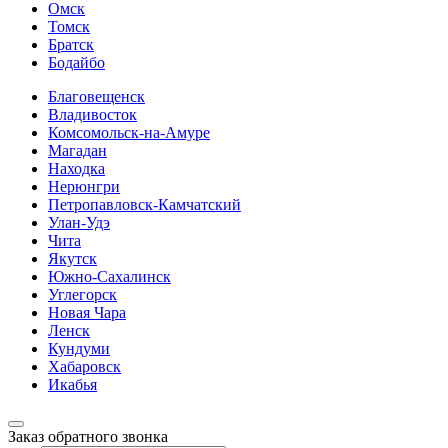
Омск
Томск
Братск
Бодайбо
Благовещенск
Владивосток
Комсомольск-на-Амуре
Магадан
Находка
Нерюнгри
Петропавловск-Камчатский
Улан-Удэ
Чита
Якутск
Южно-Сахалинск
Углегорск
Новая Чара
Ленск
Кундуми
Хабаровск
Икабья
Заказ обратного звонка