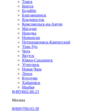
Томск
Братск
Бодайбо
Благовещенск
Владивосток
Комсомольск-на-Амуре
Магадан
Находка
Нерюнгри
Петропавловск-Камчатский
Улан-Удэ
Чита
Якутск
Южно-Сахалинск
Углегорск
Новая Чара
Ленск
Кундуми
Хабаровск
Икабья
8(495)662-66-23
Москва
8(800)700-03-30