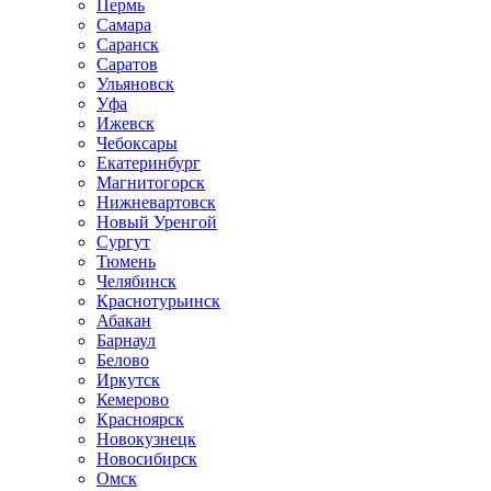
Пермь
Самара
Саранск
Саратов
Ульяновск
Уфа
Ижевск
Чебоксары
Екатеринбург
Магнитогорск
Нижневартовск
Новый Уренгой
Сургут
Тюмень
Челябинск
Краснотурьинск
Абакан
Барнаул
Белово
Иркутск
Кемерово
Красноярск
Новокузнецк
Новосибирск
Омск