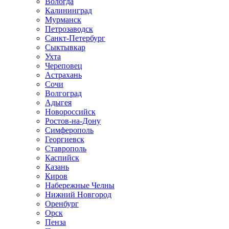
Вологда
Калининград
Мурманск
Петрозаводск
Санкт-Петербург
Сыктывкар
Ухта
Череповец
Астрахань
Сочи
Волгоград
Адыгея
Новороссийск
Ростов-на-Дону
Симферополь
Георгиевск
Ставрополь
Каспийск
Казань
Киров
Набережные Челны
Нижний Новгород
Оренбург
Орск
Пенза