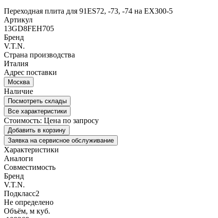
Переходная плита для 91ES72, -73, -74 на ЕХ300-5
Артикул
13GD8FEH705
Бренд
V.T.N.
Страна производства
Италия
Адрес поставки
Москва
Наличие
Посмотреть склады
Все характеристики
Стоимость:
Цена по запросу
Добавить в корзину
Заявка на сервисное обслуживание
Характеристики
Аналоги
Совместимость
Бренд
V.T.N.
Подкласс2
Не определено
Объём, м куб.