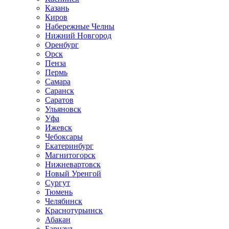
Казань
Киров
Набережные Челны
Нижний Новгород
Оренбург
Орск
Пенза
Пермь
Самара
Саранск
Саратов
Ульяновск
Уфа
Ижевск
Чебоксары
Екатеринбург
Магнитогорск
Нижневартовск
Новый Уренгой
Сургут
Тюмень
Челябинск
Краснотурьинск
Абакан
Барнаул