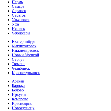
Пермь
Самара
Саранск
Саратов
Ульяновск
Уфа
Ижевск
Чебоксары
Екатеринбург
Магнитогорск
Нижневартовск
Новый Уренгой
Сургут
Тюмень
Челябинск
Краснотурьинск
Абакан
Барнаул
Белово
Иркутск
Кемерово
Красноярск
Новокузнецк