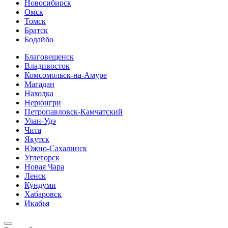
Новосибирск
Омск
Томск
Братск
Бодайбо
Благовещенск
Владивосток
Комсомольск-на-Амуре
Магадан
Находка
Нерюнгри
Петропавловск-Камчатский
Улан-Удэ
Чита
Якутск
Южно-Сахалинск
Углегорск
Новая Чара
Ленск
Кундуми
Хабаровск
Икабья