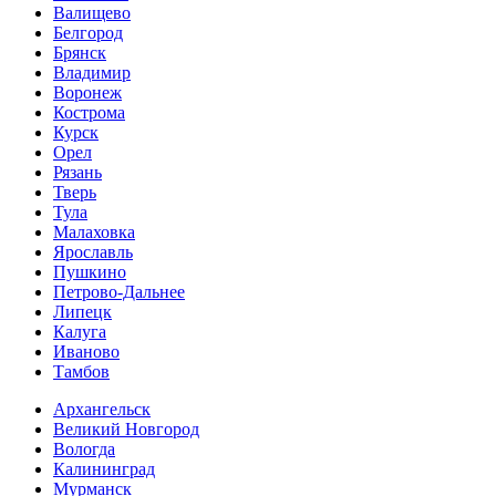
Валищево
Белгород
Брянск
Владимир
Воронеж
Кострома
Курск
Орел
Рязань
Тверь
Тула
Малаховка
Ярославль
Пушкино
Петрово-Дальнее
Липецк
Калуга
Иваново
Тамбов
Архангельск
Великий Новгород
Вологда
Калининград
Мурманск