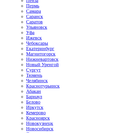
Пенза
Пермь
Самара
Саранск
Саратов
Ульяновск
Уфа
Ижевск
Чебоксары
Екатеринбург
Магнитогорск
Нижневартовск
Новый Уренгой
Сургут
Тюмень
Челябинск
Краснотурьинск
Абакан
Барнаул
Белово
Иркутск
Кемерово
Красноярск
Новокузнецк
Новосибирск