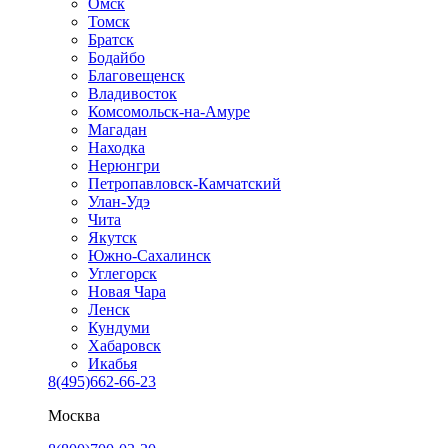
Омск
Томск
Братск
Бодайбо
Благовещенск
Владивосток
Комсомольск-на-Амуре
Магадан
Находка
Нерюнгри
Петропавловск-Камчатский
Улан-Удэ
Чита
Якутск
Южно-Сахалинск
Углегорск
Новая Чара
Ленск
Кундуми
Хабаровск
Икабья
8(495)662-66-23
Москва