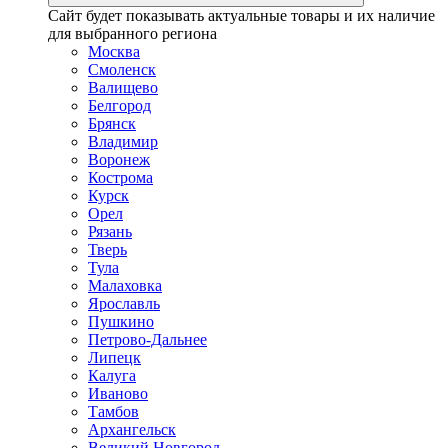
Сайт будет показывать актуальные товары и их наличие
для выбранного региона
Москва
Смоленск
Валищево
Белгород
Брянск
Владимир
Воронеж
Кострома
Курск
Орел
Рязань
Тверь
Тула
Малаховка
Ярославль
Пушкино
Петрово-Дальнее
Липецк
Калуга
Иваново
Тамбов
Архангельск
Великий Новгород