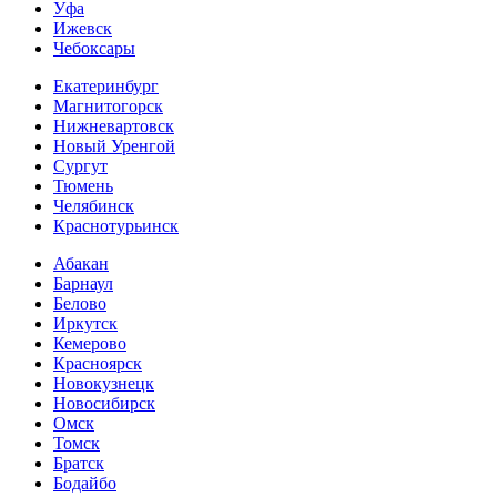
Уфа
Ижевск
Чебоксары
Екатеринбург
Магнитогорск
Нижневартовск
Новый Уренгой
Сургут
Тюмень
Челябинск
Краснотурьинск
Абакан
Барнаул
Белово
Иркутск
Кемерово
Красноярск
Новокузнецк
Новосибирск
Омск
Томск
Братск
Бодайбо