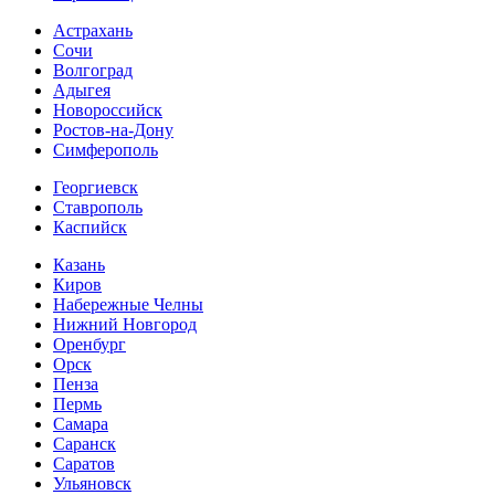
Астрахань
Сочи
Волгоград
Адыгея
Новороссийск
Ростов-на-Дону
Симферополь
Георгиевск
Ставрополь
Каспийск
Казань
Киров
Набережные Челны
Нижний Новгород
Оренбург
Орск
Пенза
Пермь
Самара
Саранск
Саратов
Ульяновск