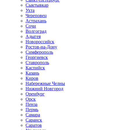
Сыктывкар
Ухта
Череповец
Астрахань
Сочи
Волгоград
Адыгея
Новороссийск
Ростов-на-Дону
Симферополь
Георгиевск
Ставрополь
Каспийск
Казань
Киров
Набережные Челны
Нижний Новгород
Оренбург
Орск
Пенза
Пермь
Самара
Саранск
Саратов