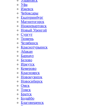
Ульяновск
Уфа
Ижевск
Чебоксары
Екатеринбург
Магнитогорск
Нижневартовск
Новый Уренгой
Сургут
Тюмень
Челябинск
Краснотурьинск
Абакан
Барнаул
Белово
Иркутск
Кемерово
Красноярск
Новокузнецк
Новосибирск
Омск
Томск
Братск
Бодайбо
Благовещенск