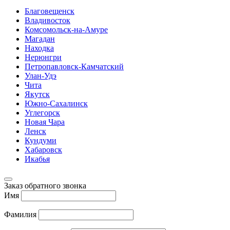
Благовещенск
Владивосток
Комсомольск-на-Амуре
Магадан
Находка
Нерюнгри
Петропавловск-Камчатский
Улан-Удэ
Чита
Якутск
Южно-Сахалинск
Углегорск
Новая Чара
Ленск
Кундуми
Хабаровск
Икабья
Заказ обратного звонка
Имя
Фамилия