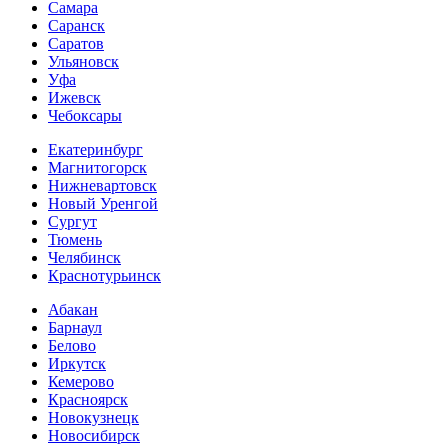
Самара
Саранск
Саратов
Ульяновск
Уфа
Ижевск
Чебоксары
Екатеринбург
Магнитогорск
Нижневартовск
Новый Уренгой
Сургут
Тюмень
Челябинск
Краснотурьинск
Абакан
Барнаул
Белово
Иркутск
Кемерово
Красноярск
Новокузнецк
Новосибирск