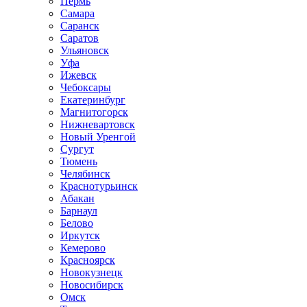
Пермь
Самара
Саранск
Саратов
Ульяновск
Уфа
Ижевск
Чебоксары
Екатеринбург
Магнитогорск
Нижневартовск
Новый Уренгой
Сургут
Тюмень
Челябинск
Краснотурьинск
Абакан
Барнаул
Белово
Иркутск
Кемерово
Красноярск
Новокузнецк
Новосибирск
Омск