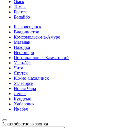
Омск
Томск
Братск
Бодайбо
Благовещенск
Владивосток
Комсомольск-на-Амуре
Магадан
Находка
Нерюнгри
Петропавловск-Камчатский
Улан-Удэ
Чита
Якутск
Южно-Сахалинск
Углегорск
Новая Чара
Ленск
Кундуми
Хабаровск
Икабья
Заказ обратного звонка