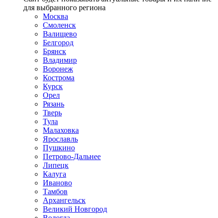
для выбранного региона
Москва
Смоленск
Валищево
Белгород
Брянск
Владимир
Воронеж
Кострома
Курск
Орел
Рязань
Тверь
Тула
Малаховка
Ярославль
Пушкино
Петрово-Дальнее
Липецк
Калуга
Иваново
Тамбов
Архангельск
Великий Новгород
Вологда