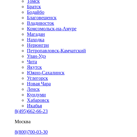
Томск
Братск
Бодайбо
Благовещенск
Владивосток
Комсомольск-на-Амуре
Магадан
Находка
Нерюнгри
Петропавловск-Камчатский
Улан-Удэ
Чита
Якутск
Южно-Сахалинск
Углегорск
Новая Чара
Ленск
Кундуми
Хабаровск
Икабья
8(495)662-66-23
Москва
8(800)700-03-30