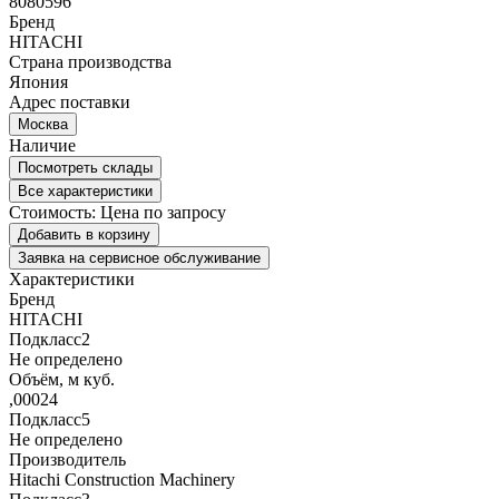
8080596
Бренд
HITACHI
Страна производства
Япония
Адрес поставки
Москва
Наличие
Посмотреть склады
Все характеристики
Стоимость:
Цена по запросу
Добавить в корзину
Заявка на сервисное обслуживание
Характеристики
Бренд
HITACHI
Подкласс2
Не определено
Объём, м куб.
,00024
Подкласс5
Не определено
Производитель
Hitachi Construction Machinery