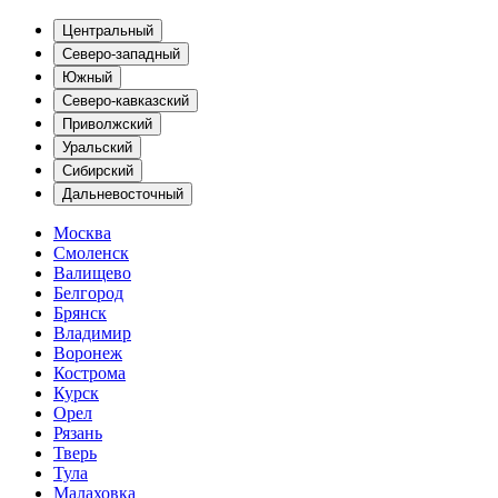
Центральный
Северо-западный
Южный
Северо-кавказский
Приволжский
Уральский
Сибирский
Дальневосточный
Москва
Смоленск
Валищево
Белгород
Брянск
Владимир
Воронеж
Кострома
Курск
Орел
Рязань
Тверь
Тула
Малаховка