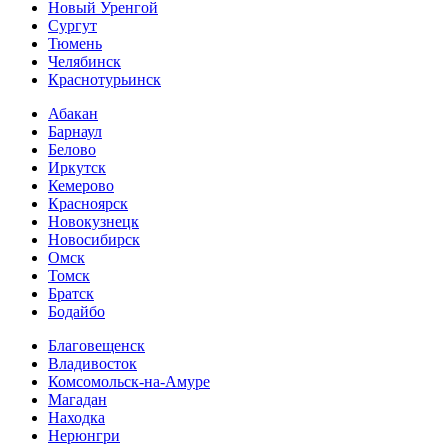
Новый Уренгой
Сургут
Тюмень
Челябинск
Краснотурьинск
Абакан
Барнаул
Белово
Иркутск
Кемерово
Красноярск
Новокузнецк
Новосибирск
Омск
Томск
Братск
Бодайбо
Благовещенск
Владивосток
Комсомольск-на-Амуре
Магадан
Находка
Нерюнгри