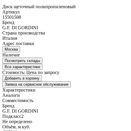
Диск щеточный полипропиленовый
Артикул
15501508
Бренд
G.F. DI GORDINI
Страна производства
Италия
Адрес поставки
Москва
Наличие
Посмотреть склады
Все характеристики
Стоимость:
Цена по запросу
Добавить в корзину
Заявка на сервисное обслуживание
Характеристики
Аналоги
Совместимость
Бренд
G.F. DI GORDINI
Подкласс2
Не определено
Объём, м куб.