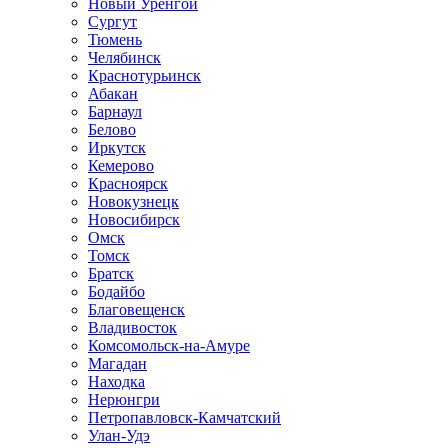
Новый Уренгой
Сургут
Тюмень
Челябинск
Краснотурьинск
Абакан
Барнаул
Белово
Иркутск
Кемерово
Красноярск
Новокузнецк
Новосибирск
Омск
Томск
Братск
Бодайбо
Благовещенск
Владивосток
Комсомольск-на-Амуре
Магадан
Находка
Нерюнгри
Петропавловск-Камчатский
Улан-Удэ