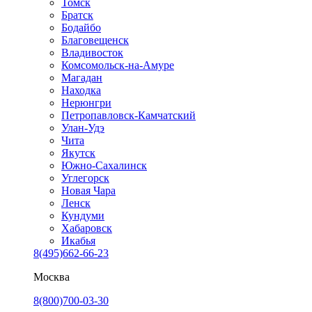
Томск
Братск
Бодайбо
Благовещенск
Владивосток
Комсомольск-на-Амуре
Магадан
Находка
Нерюнгри
Петропавловск-Камчатский
Улан-Удэ
Чита
Якутск
Южно-Сахалинск
Углегорск
Новая Чара
Ленск
Кундуми
Хабаровск
Икабья
8(495)662-66-23
Москва
8(800)700-03-30