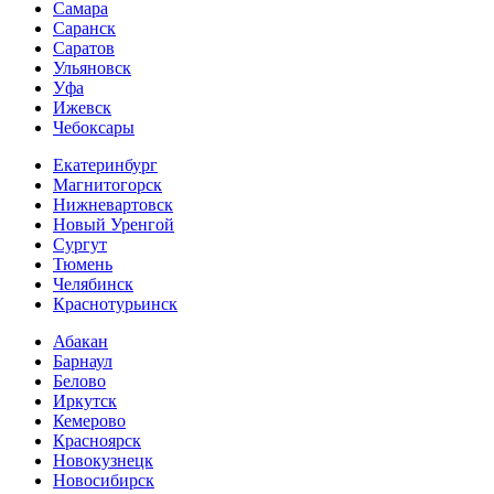
Самара
Саранск
Саратов
Ульяновск
Уфа
Ижевск
Чебоксары
Екатеринбург
Магнитогорск
Нижневартовск
Новый Уренгой
Сургут
Тюмень
Челябинск
Краснотурьинск
Абакан
Барнаул
Белово
Иркутск
Кемерово
Красноярск
Новокузнецк
Новосибирск