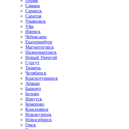
Пермь
Самара
Саранск
Саратов
Ульяновск
Уфа
Ижевск
Чебоксары
Екатеринбург
Магнитогорск
Нижневартовск
Новый Уренгой
Сургут
Тюмень
Челябинск
Краснотурьинск
Абакан
Барнаул
Белово
Иркутск
Кемерово
Красноярск
Новокузнецк
Новосибирск
Омск