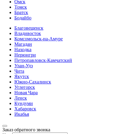
Омск
Томск
Братск
Бодайбо
Благовещенск
Владивосток
Комсомольск-на-Амуре
Магадан
Находка
Нерюнгри
Петропавловск-Камчатский
Улан-Удэ
Чита
Якутск
Южно-Сахалинск
Углегорск
Новая Чара
Ленск
Кундуми
Хабаровск
Икабья
Заказ обратного звонка