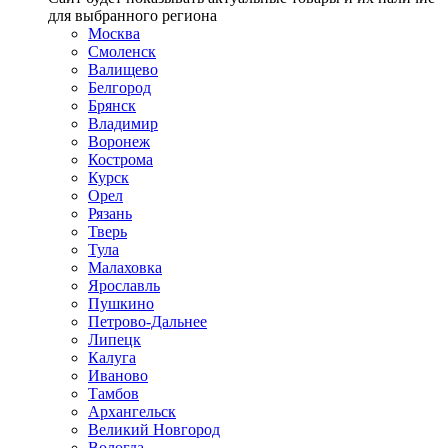
для выбранного региона
Москва
Смоленск
Валищево
Белгород
Брянск
Владимир
Воронеж
Кострома
Курск
Орел
Рязань
Тверь
Тула
Малаховка
Ярославль
Пушкино
Петрово-Дальнее
Липецк
Калуга
Иваново
Тамбов
Архангельск
Великий Новгород
Вологда