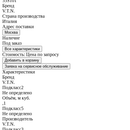
55S101
Бренд
V.T.N.
Страна производства
Италия
Адрес поставки
Москва
Наличие
Под заказ
Все характеристики
Стоимость:
Цена по запросу
Добавить в корзину
Заявка на сервисное обслуживание
Характеристики
Бренд
V.T.N.
Подкласс2
Не определено
Объём, м куб.
,1
Подкласс5
Не определено
Производитель
V.T.N.
Подкласс3