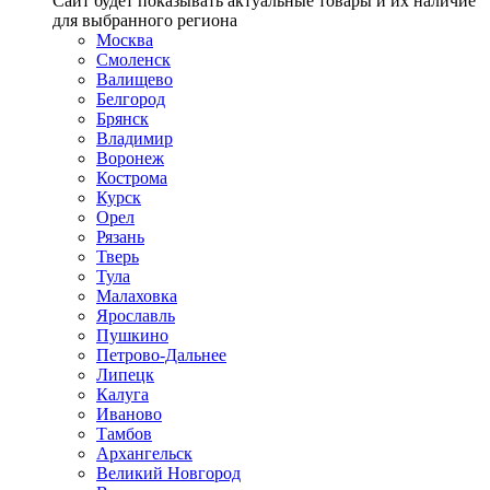
Сайт будет показывать актуальные товары и их наличие
для выбранного региона
Москва
Смоленск
Валищево
Белгород
Брянск
Владимир
Воронеж
Кострома
Курск
Орел
Рязань
Тверь
Тула
Малаховка
Ярославль
Пушкино
Петрово-Дальнее
Липецк
Калуга
Иваново
Тамбов
Архангельск
Великий Новгород