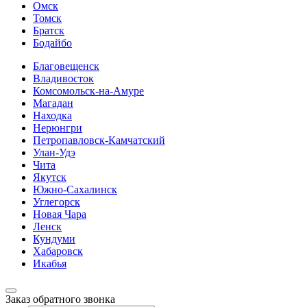
Омск
Томск
Братск
Бодайбо
Благовещенск
Владивосток
Комсомольск-на-Амуре
Магадан
Находка
Нерюнгри
Петропавловск-Камчатский
Улан-Удэ
Чита
Якутск
Южно-Сахалинск
Углегорск
Новая Чара
Ленск
Кундуми
Хабаровск
Икабья
Заказ обратного звонка