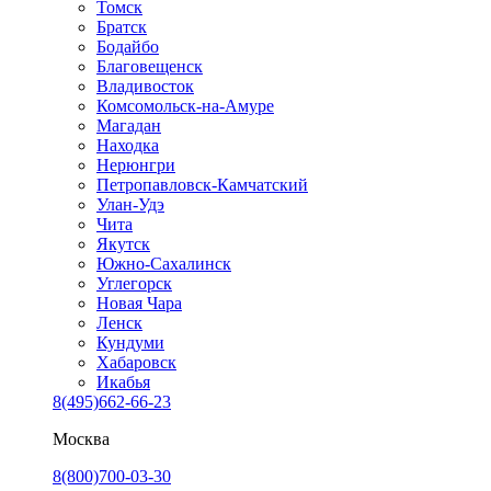
Томск
Братск
Бодайбо
Благовещенск
Владивосток
Комсомольск-на-Амуре
Магадан
Находка
Нерюнгри
Петропавловск-Камчатский
Улан-Удэ
Чита
Якутск
Южно-Сахалинск
Углегорск
Новая Чара
Ленск
Кундуми
Хабаровск
Икабья
8(495)662-66-23
Москва
8(800)700-03-30