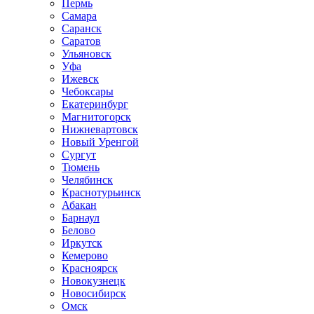
Пермь
Самара
Саранск
Саратов
Ульяновск
Уфа
Ижевск
Чебоксары
Екатеринбург
Магнитогорск
Нижневартовск
Новый Уренгой
Сургут
Тюмень
Челябинск
Краснотурьинск
Абакан
Барнаул
Белово
Иркутск
Кемерово
Красноярск
Новокузнецк
Новосибирск
Омск