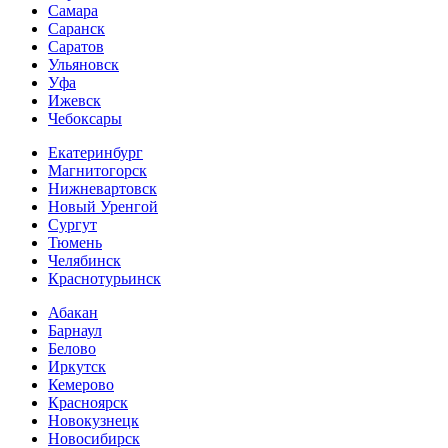
Самара
Саранск
Саратов
Ульяновск
Уфа
Ижевск
Чебоксары
Екатеринбург
Магнитогорск
Нижневартовск
Новый Уренгой
Сургут
Тюмень
Челябинск
Краснотурьинск
Абакан
Барнаул
Белово
Иркутск
Кемерово
Красноярск
Новокузнецк
Новосибирск