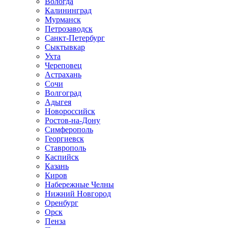
Вологда
Калининград
Мурманск
Петрозаводск
Санкт-Петербург
Сыктывкар
Ухта
Череповец
Астрахань
Сочи
Волгоград
Адыгея
Новороссийск
Ростов-на-Дону
Симферополь
Георгиевск
Ставрополь
Каспийск
Казань
Киров
Набережные Челны
Нижний Новгород
Оренбург
Орск
Пенза