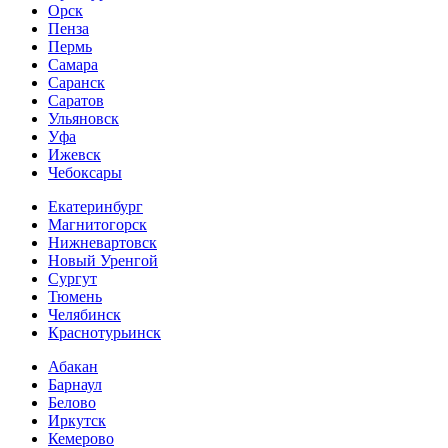
Орск
Пенза
Пермь
Самара
Саранск
Саратов
Ульяновск
Уфа
Ижевск
Чебоксары
Екатеринбург
Магнитогорск
Нижневартовск
Новый Уренгой
Сургут
Тюмень
Челябинск
Краснотурьинск
Абакан
Барнаул
Белово
Иркутск
Кемерово