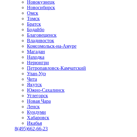
Новокузнецк
Новосибирск
Омск
Томск
Братск
Бодайбо
Благовещенск
Владивосток
Комсомольск-на-Амуре
Магадан
Находка
Нерюнгри
Петропавловск-Камчатский
Улан-Удэ
Чита
Якутск
Южно-Сахалинск
Углегорск
Новая Чара
Ленск
Кундуми
Хабаровск
Икабья
8(495)662-66-23