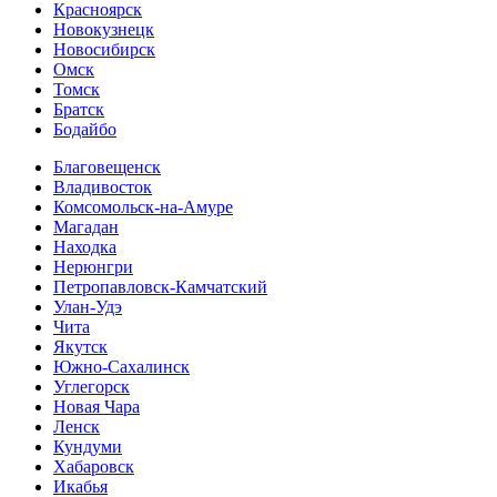
Красноярск
Новокузнецк
Новосибирск
Омск
Томск
Братск
Бодайбо
Благовещенск
Владивосток
Комсомольск-на-Амуре
Магадан
Находка
Нерюнгри
Петропавловск-Камчатский
Улан-Удэ
Чита
Якутск
Южно-Сахалинск
Углегорск
Новая Чара
Ленск
Кундуми
Хабаровск
Икабья