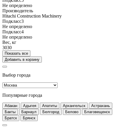
Подкласс5
Не определено
Производитель
Hitachi Construction Machinery
Подкласс3
Не определено
Подкласс4
Не определено
Вес, кг
3030
Показать все
Добавить в корзину
Выбор города
Популярные города
Абакан
Адыгея
Апатиты
Архангельск
Астрахань
Бакты
Барнаул
Белгород
Белово
Благовещенск
Братск
Брянск