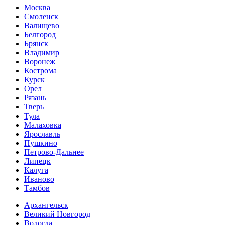
Москва
Смоленск
Валищево
Белгород
Брянск
Владимир
Воронеж
Кострома
Курск
Орел
Рязань
Тверь
Тула
Малаховка
Ярославль
Пушкино
Петрово-Дальнее
Липецк
Калуга
Иваново
Тамбов
Архангельск
Великий Новгород
Вологда