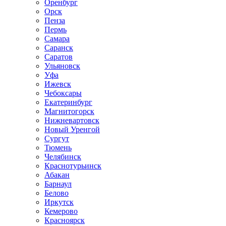
Оренбург
Орск
Пенза
Пермь
Самара
Саранск
Саратов
Ульяновск
Уфа
Ижевск
Чебоксары
Екатеринбург
Магнитогорск
Нижневартовск
Новый Уренгой
Сургут
Тюмень
Челябинск
Краснотурьинск
Абакан
Барнаул
Белово
Иркутск
Кемерово
Красноярск