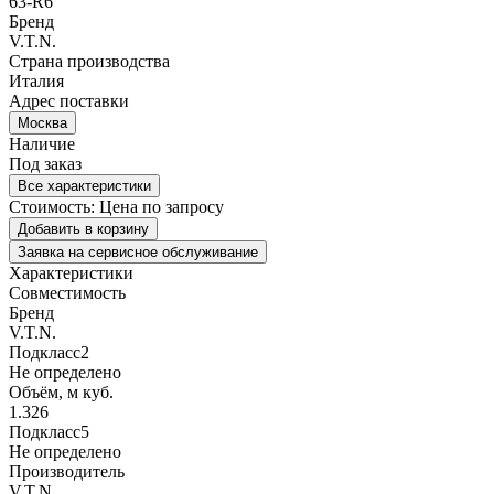
63-R6
Бренд
V.T.N.
Страна производства
Италия
Адрес поставки
Москва
Наличие
Под заказ
Все характеристики
Стоимость:
Цена по запросу
Добавить в корзину
Заявка на сервисное обслуживание
Характеристики
Совместимость
Бренд
V.T.N.
Подкласс2
Не определено
Объём, м куб.
1.326
Подкласс5
Не определено
Производитель
V.T.N.