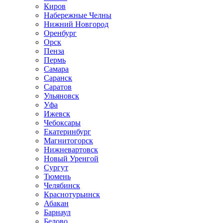
Киров
Набережные Челны
Нижний Новгород
Оренбург
Орск
Пенза
Пермь
Самара
Саранск
Саратов
Ульяновск
Уфа
Ижевск
Чебоксары
Екатеринбург
Магнитогорск
Нижневартовск
Новый Уренгой
Сургут
Тюмень
Челябинск
Краснотурьинск
Абакан
Барнаул
Белово