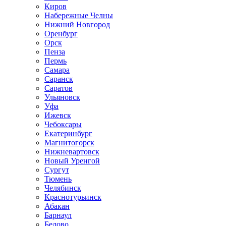
Киров
Набережные Челны
Нижний Новгород
Оренбург
Орск
Пенза
Пермь
Самара
Саранск
Саратов
Ульяновск
Уфа
Ижевск
Чебоксары
Екатеринбург
Магнитогорск
Нижневартовск
Новый Уренгой
Сургут
Тюмень
Челябинск
Краснотурьинск
Абакан
Барнаул
Белово