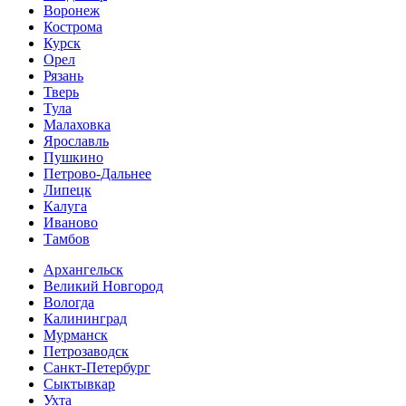
Воронеж
Кострома
Курск
Орел
Рязань
Тверь
Тула
Малаховка
Ярославль
Пушкино
Петрово-Дальнее
Липецк
Калуга
Иваново
Тамбов
Архангельск
Великий Новгород
Вологда
Калининград
Мурманск
Петрозаводск
Санкт-Петербург
Сыктывкар
Ухта