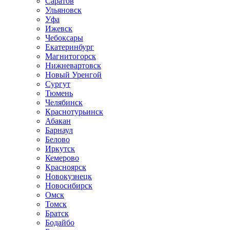
Саратов
Ульяновск
Уфа
Ижевск
Чебоксары
Екатеринбург
Магнитогорск
Нижневартовск
Новый Уренгой
Сургут
Тюмень
Челябинск
Краснотурьинск
Абакан
Барнаул
Белово
Иркутск
Кемерово
Красноярск
Новокузнецк
Новосибирск
Омск
Томск
Братск
Бодайбо