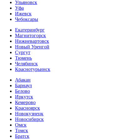
Ульяновск
Уфа
Ижевск
Чебоксары
Екатеринбург
Магнитогорск
Нижневартовск
Новый Уренгой
Сургут
Тюмень
Челябинск
Краснотурьинск
Абакан
Барнаул
Белово
Иркутск
Кемерово
Красноярск
Новокузнецк
Новосибирск
Омск
Томск
Братск