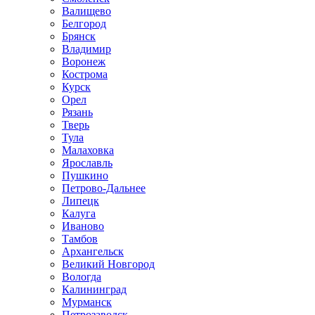
Валищево
Белгород
Брянск
Владимир
Воронеж
Кострома
Курск
Орел
Рязань
Тверь
Тула
Малаховка
Ярославль
Пушкино
Петрово-Дальнее
Липецк
Калуга
Иваново
Тамбов
Архангельск
Великий Новгород
Вологда
Калининград
Мурманск
Петрозаводск