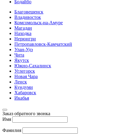
Бодайбо
Благовещенск
Владивосток
Комсомольск-на-Амуре
Магадан
Находка
Нерюнгри
Петропавловск-Камчатский
Улан-Удэ
Чита
Якутск
Южно-Сахалинск
Углегорск
Новая Чара
Ленск
Кундуми
Хабаровск
Икабья
Заказ обратного звонка
Имя
Фамилия