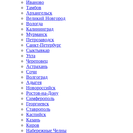
Иваново
Тамбов
Архангельск
Великий Новгород
Вологда
Калининград
Мурманск
Петрозаводск
Санкт-Петербург
Сыктывкар
Ухта
Череповец
Астрахань
Сочи
Волгоград
Адыгея
Новороссийск
Ростов-на-Дону
Симферополь
Георгиевск
Ставрополь
Каспийск
Казань
Киров
Набережные Челны