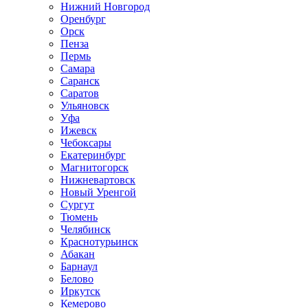
Нижний Новгород
Оренбург
Орск
Пенза
Пермь
Самара
Саранск
Саратов
Ульяновск
Уфа
Ижевск
Чебоксары
Екатеринбург
Магнитогорск
Нижневартовск
Новый Уренгой
Сургут
Тюмень
Челябинск
Краснотурьинск
Абакан
Барнаул
Белово
Иркутск
Кемерово