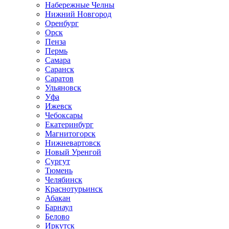
Набережные Челны
Нижний Новгород
Оренбург
Орск
Пенза
Пермь
Самара
Саранск
Саратов
Ульяновск
Уфа
Ижевск
Чебоксары
Екатеринбург
Магнитогорск
Нижневартовск
Новый Уренгой
Сургут
Тюмень
Челябинск
Краснотурьинск
Абакан
Барнаул
Белово
Иркутск