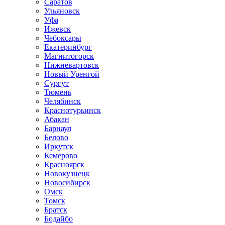
Саратов
Ульяновск
Уфа
Ижевск
Чебоксары
Екатеринбург
Магнитогорск
Нижневартовск
Новый Уренгой
Сургут
Тюмень
Челябинск
Краснотурьинск
Абакан
Барнаул
Белово
Иркутск
Кемерово
Красноярск
Новокузнецк
Новосибирск
Омск
Томск
Братск
Бодайбо