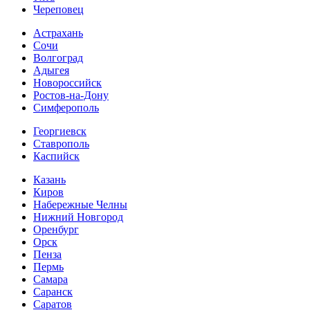
Череповец
Астрахань
Сочи
Волгоград
Адыгея
Новороссийск
Ростов-на-Дону
Симферополь
Георгиевск
Ставрополь
Каспийск
Казань
Киров
Набережные Челны
Нижний Новгород
Оренбург
Орск
Пенза
Пермь
Самара
Саранск
Саратов