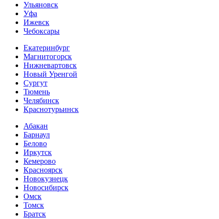
Ульяновск
Уфа
Ижевск
Чебоксары
Екатеринбург
Магнитогорск
Нижневартовск
Новый Уренгой
Сургут
Тюмень
Челябинск
Краснотурьинск
Абакан
Барнаул
Белово
Иркутск
Кемерово
Красноярск
Новокузнецк
Новосибирск
Омск
Томск
Братск