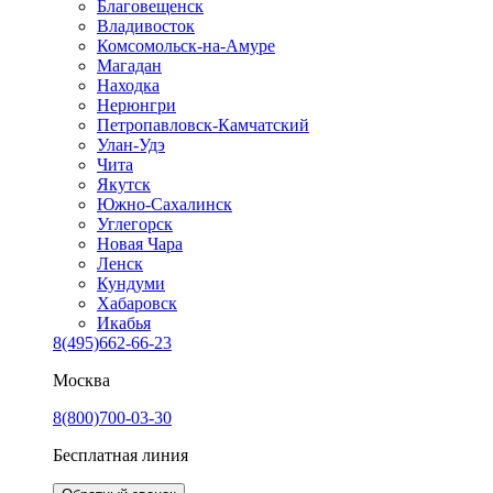
Благовещенск
Владивосток
Комсомольск-на-Амуре
Магадан
Находка
Нерюнгри
Петропавловск-Камчатский
Улан-Удэ
Чита
Якутск
Южно-Сахалинск
Углегорск
Новая Чара
Ленск
Кундуми
Хабаровск
Икабья
8(495)662-66-23
Москва
8(800)700-03-30
Бесплатная линия