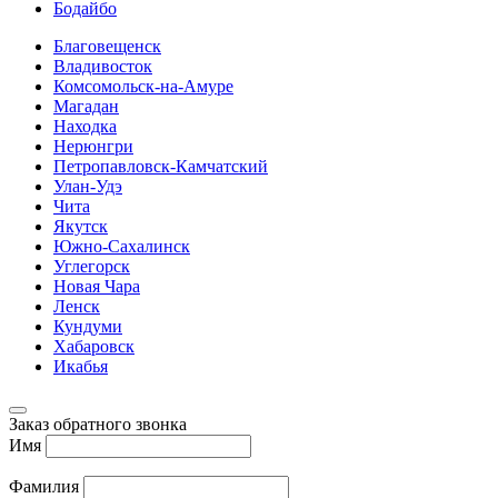
Бодайбо
Благовещенск
Владивосток
Комсомольск-на-Амуре
Магадан
Находка
Нерюнгри
Петропавловск-Камчатский
Улан-Удэ
Чита
Якутск
Южно-Сахалинск
Углегорск
Новая Чара
Ленск
Кундуми
Хабаровск
Икабья
Заказ обратного звонка
Имя
Фамилия