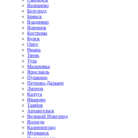
Валищево
Белгород
Брянск
Владимир
Воронеж
Кострома
Курск
Орел
Рязань
Тверь
Тула
Малаховка
Ярославль
Пушкино
Петрово-Дальнее
Липецк
Калуга
Иваново
Тамбов
Архангельск
Великий Новгород
Вологда
Калининград
Мурманск