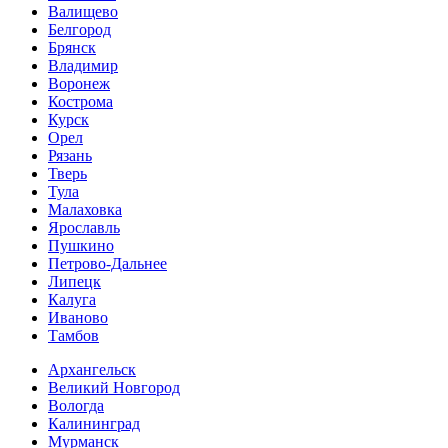
Валищево
Белгород
Брянск
Владимир
Воронеж
Кострома
Курск
Орел
Рязань
Тверь
Тула
Малаховка
Ярославль
Пушкино
Петрово-Дальнее
Липецк
Калуга
Иваново
Тамбов
Архангельск
Великий Новгород
Вологда
Калининград
Мурманск