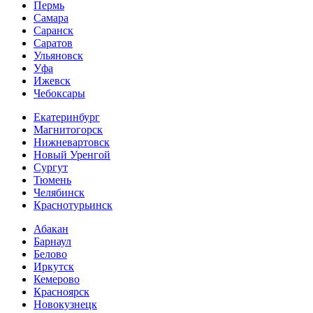
Пермь
Самара
Саранск
Саратов
Ульяновск
Уфа
Ижевск
Чебоксары
Екатеринбург
Магнитогорск
Нижневартовск
Новый Уренгой
Сургут
Тюмень
Челябинск
Краснотурьинск
Абакан
Барнаул
Белово
Иркутск
Кемерово
Красноярск
Новокузнецк