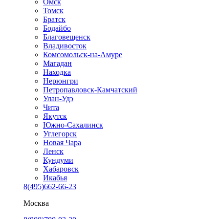
Омск
Томск
Братск
Бодайбо
Благовещенск
Владивосток
Комсомольск-на-Амуре
Магадан
Находка
Нерюнгри
Петропавловск-Камчатский
Улан-Удэ
Чита
Якутск
Южно-Сахалинск
Углегорск
Новая Чара
Ленск
Кундуми
Хабаровск
Икабья
8(495)662-66-23
Москва