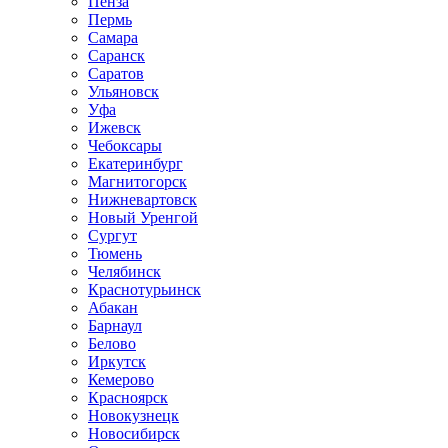
Пенза
Пермь
Самара
Саранск
Саратов
Ульяновск
Уфа
Ижевск
Чебоксары
Екатеринбург
Магнитогорск
Нижневартовск
Новый Уренгой
Сургут
Тюмень
Челябинск
Краснотурьинск
Абакан
Барнаул
Белово
Иркутск
Кемерово
Красноярск
Новокузнецк
Новосибирск