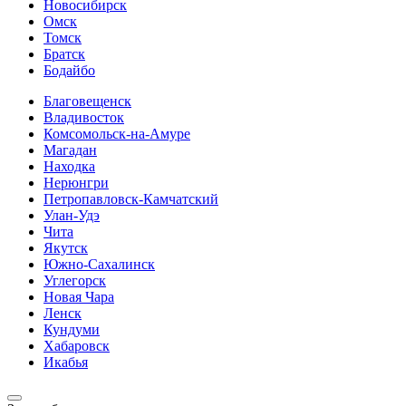
Новосибирск
Омск
Томск
Братск
Бодайбо
Благовещенск
Владивосток
Комсомольск-на-Амуре
Магадан
Находка
Нерюнгри
Петропавловск-Камчатский
Улан-Удэ
Чита
Якутск
Южно-Сахалинск
Углегорск
Новая Чара
Ленск
Кундуми
Хабаровск
Икабья