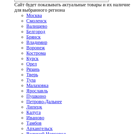
Сайт будет показывать актуальные товары и их наличие
для выбранного региона
Москва
Смоленск
Валищево
Белгород
Брянск
Владимир
Воронеж
Кострома
Курск
Орел
Рязань
Тверь
Тула
Малаховка
Ярославль
Пушкино
Петрово-Дальнее
Липецк
Калуга
Иваново
Тамбов
Архангельск
Великий Новгород