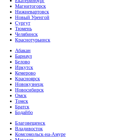
Екатеринбург
Магнитогорск
Нижневартовск
Новый Уренгой
Сургут
Тюмень
Челябинск
Краснотурьинск
Абакан
Барнаул
Белово
Иркутск
Кемерово
Красноярск
Новокузнецк
Новосибирск
Омск
Томск
Братск
Бодайбо
Благовещенск
Владивосток
Комсомольск-на-Амуре
Магадан