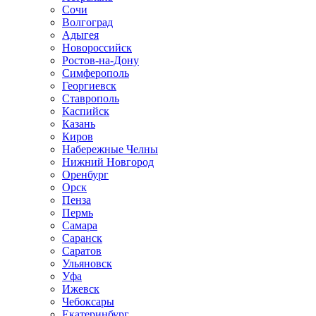
Сочи
Волгоград
Адыгея
Новороссийск
Ростов-на-Дону
Симферополь
Георгиевск
Ставрополь
Каспийск
Казань
Киров
Набережные Челны
Нижний Новгород
Оренбург
Орск
Пенза
Пермь
Самара
Саранск
Саратов
Ульяновск
Уфа
Ижевск
Чебоксары
Екатеринбург