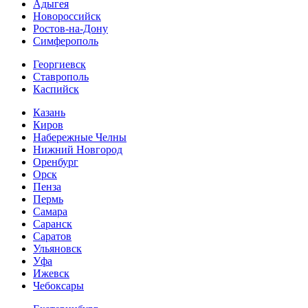
Адыгея
Новороссийск
Ростов-на-Дону
Симферополь
Георгиевск
Ставрополь
Каспийск
Казань
Киров
Набережные Челны
Нижний Новгород
Оренбург
Орск
Пенза
Пермь
Самара
Саранск
Саратов
Ульяновск
Уфа
Ижевск
Чебоксары