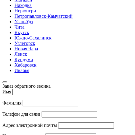
Находка
Нерюнгри
Петропавловск-Камчатский
Улан-Удэ
Чита
Якутск
Южно-Сахалинск
Углегорск
Новая Чара
Ленск
Кундуми
Хабаровск
Икабья
Заказ обратного звонка
Имя
Фамилия
Телефон для связи
Адрес электронной почты