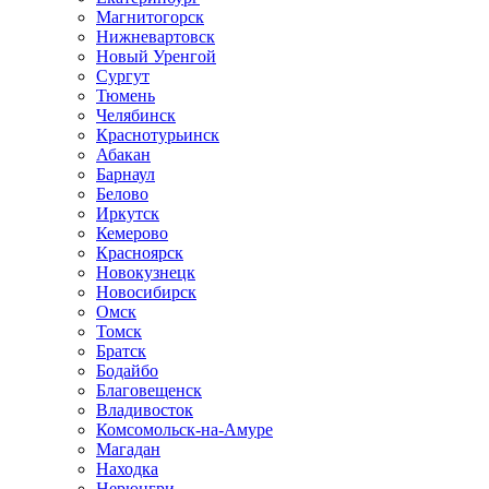
Магнитогорск
Нижневартовск
Новый Уренгой
Сургут
Тюмень
Челябинск
Краснотурьинск
Абакан
Барнаул
Белово
Иркутск
Кемерово
Красноярск
Новокузнецк
Новосибирск
Омск
Томск
Братск
Бодайбо
Благовещенск
Владивосток
Комсомольск-на-Амуре
Магадан
Находка
Нерюнгри