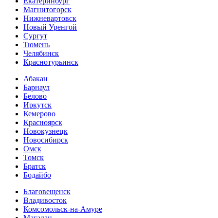
Екатеринбург
Магнитогорск
Нижневартовск
Новый Уренгой
Сургут
Тюмень
Челябинск
Краснотурьинск
Абакан
Барнаул
Белово
Иркутск
Кемерово
Красноярск
Новокузнецк
Новосибирск
Омск
Томск
Братск
Бодайбо
Благовещенск
Владивосток
Комсомольск-на-Амуре
Магадан