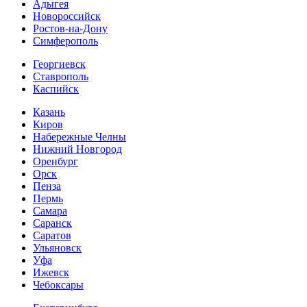
Адыгея
Новороссийск
Ростов-на-Дону
Симферополь
Георгиевск
Ставрополь
Каспийск
Казань
Киров
Набережные Челны
Нижний Новгород
Оренбург
Орск
Пенза
Пермь
Самара
Саранск
Саратов
Ульяновск
Уфа
Ижевск
Чебоксары