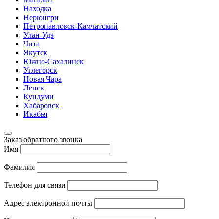
Находка
Нерюнгри
Петропавловск-Камчатский
Улан-Удэ
Чита
Якутск
Южно-Сахалинск
Углегорск
Новая Чара
Ленск
Кундуми
Хабаровск
Икабья
Заказ обратного звонка
Имя
Фамилия
Телефон для связи
Адрес электронной почты