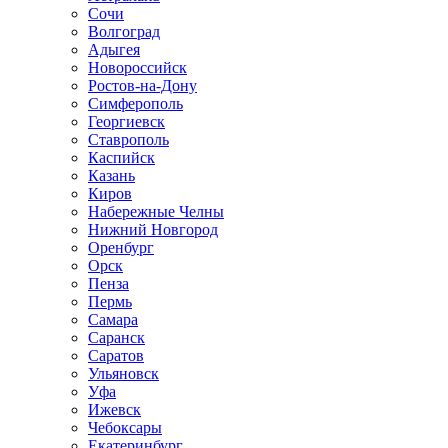
Сочи
Волгоград
Адыгея
Новороссийск
Ростов-на-Дону
Симферополь
Георгиевск
Ставрополь
Каспийск
Казань
Киров
Набережные Челны
Нижний Новгород
Оренбург
Орск
Пенза
Пермь
Самара
Саранск
Саратов
Ульяновск
Уфа
Ижевск
Чебоксары
Екатеринбург