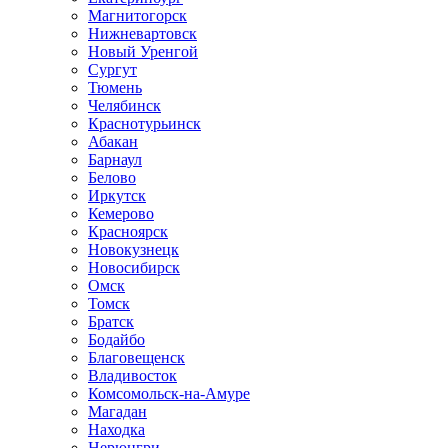
Магнитогорск
Нижневартовск
Новый Уренгой
Сургут
Тюмень
Челябинск
Краснотурьинск
Абакан
Барнаул
Белово
Иркутск
Кемерово
Красноярск
Новокузнецк
Новосибирск
Омск
Томск
Братск
Бодайбо
Благовещенск
Владивосток
Комсомольск-на-Амуре
Магадан
Находка
Нерюнгри