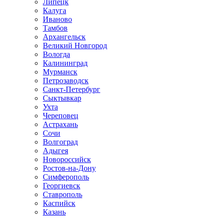
Липецк
Калуга
Иваново
Тамбов
Архангельск
Великий Новгород
Вологда
Калининград
Мурманск
Петрозаводск
Санкт-Петербург
Сыктывкар
Ухта
Череповец
Астрахань
Сочи
Волгоград
Адыгея
Новороссийск
Ростов-на-Дону
Симферополь
Георгиевск
Ставрополь
Каспийск
Казань