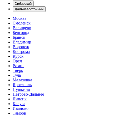
Сибирский
Дальневосточный
Москва
Смоленск
Валищево
Белгород
Брянск
Владимир
Воронеж
Кострома
Курск
Орел
Рязань
Тверь
Тула
Малаховка
Ярославль
Пушкино
Петрово-Дальнее
Липецк
Калуга
Иваново
Тамбов