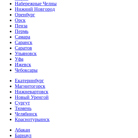
Набережные Челны
Нижний Новгород
Оренбург
Орск
Пенза
Пермь
Самара
Саранск
Саратов
Ульяновск
Уфа
Ижевск
Чебоксары
Екатеринбург
Магнитогорск
Нижневартовск
Новый Уренгой
Сургут
Тюмень
Челябинск
Краснотурьинск
Абакан
Барнаул