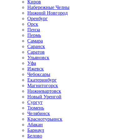
Киров
Набережные Челны
Нижний Новгород
Оренбург
Орск
Пенза
Пермь
Самара
Саранск
Саратов
Ульяновск
Уфа
Ижевск
Чебоксары
Екатеринбург
Магнитогорск
Нижневартовск
Новый Уренгой
Сургут
Тюмень
Челябинск
Краснотурьинск
Абакан
Барнаул
Белово