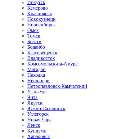
Иркутск
Кемерово
Красноярск
Новокузнецк
Новосибирск
Омск
Томск
Братск
Бодайбо
Благовещенск
Владивосток
Комсомольск-на-Амуре
Магадан
Находка
Нерюнгри
Петропавловск-Камчатский
Улан-Удэ
Чита
Якутск
Южно-Сахалинск
Углегорск
Новая Чара
Ленск
Кундуми
Хабаровск