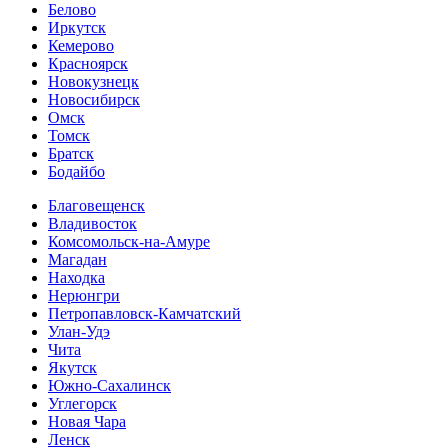
Белово
Иркутск
Кемерово
Красноярск
Новокузнецк
Новосибирск
Омск
Томск
Братск
Бодайбо
Благовещенск
Владивосток
Комсомольск-на-Амуре
Магадан
Находка
Нерюнгри
Петропавловск-Камчатский
Улан-Удэ
Чита
Якутск
Южно-Сахалинск
Углегорск
Новая Чара
Ленск