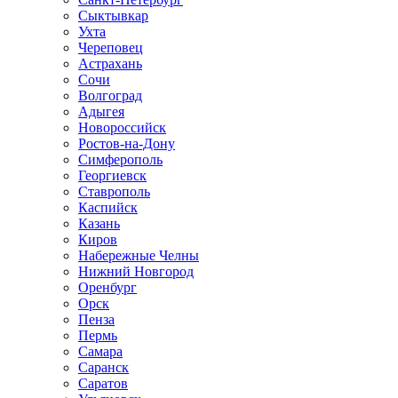
Сыктывкар
Ухта
Череповец
Астрахань
Сочи
Волгоград
Адыгея
Новороссийск
Ростов-на-Дону
Симферополь
Георгиевск
Ставрополь
Каспийск
Казань
Киров
Набережные Челны
Нижний Новгород
Оренбург
Орск
Пенза
Пермь
Самара
Саранск
Саратов