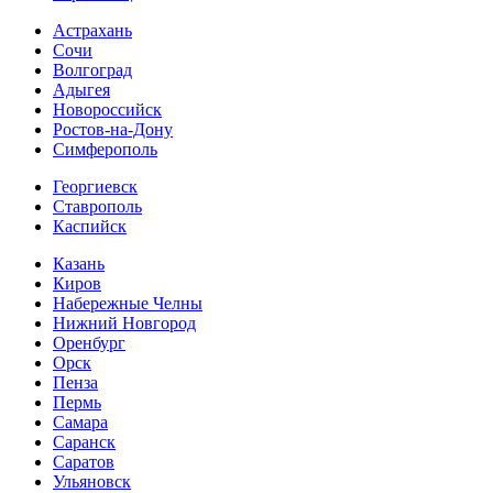
Астрахань
Сочи
Волгоград
Адыгея
Новороссийск
Ростов-на-Дону
Симферополь
Георгиевск
Ставрополь
Каспийск
Казань
Киров
Набережные Челны
Нижний Новгород
Оренбург
Орск
Пенза
Пермь
Самара
Саранск
Саратов
Ульяновск