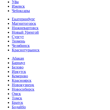
Уфа
Ижевск
Чебоксары
Екатеринбург
Магнитогорск
Нижневартовск
Новый Уренгой
Сургут
Тюмень
Челябинск
Краснотурьинск
Абакан
Барнаул
Белово
Иркутск
Кемерово
Красноярск
Новокузнецк
Новосибирск
Омск
Томск
Братск
Бодайбо