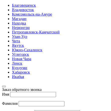
Благовещенск
Владивосток
Комсомольск-на-Амуре
Магадан
Находка
Нерюнгри
Петропавловск-Камчатский
Улан-Удэ
Чита
Якутск
Южно-Сахалинск
Углегорск
Новая Чара
Ленск
Кундуми
Хабаровск
Икабья
Заказ обратного звонка
Имя
Фамилия