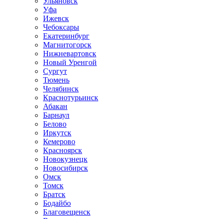
Ульяновск
Уфа
Ижевск
Чебоксары
Екатеринбург
Магнитогорск
Нижневартовск
Новый Уренгой
Сургут
Тюмень
Челябинск
Краснотурьинск
Абакан
Барнаул
Белово
Иркутск
Кемерово
Красноярск
Новокузнецк
Новосибирск
Омск
Томск
Братск
Бодайбо
Благовещенск