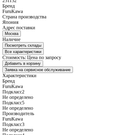
251152
Бренд
FuruKawa
Страна производства
Япония
Адрес поставки
Москва
Наличие
Посмотреть склады
Все характеристики
Стоимость:
Цена по запросу
Добавить в корзину
Заявка на сервисное обслуживание
Характеристики
Бренд
FuruKawa
Подкласс2
Не определено
Подкласс5
Не определено
Производитель
FuruKawa
Подкласс3
Не определено