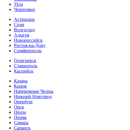
Ухта
Череповец
Астрахань
Сочи
Волгоград
Адыгея
Новороссийск
Ростов-на-Дону
Симферополь
Георгиевск
Ставрополь
Каспийск
Казань
Киров
Набережные Челны
Нижний Новгород
Оренбург
Орск
Пенза
Пермь
Самара
Саранск