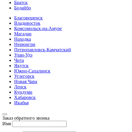
Братск
Бодайбо
Благовещенск
Владивосток
Комсомольск-на-Амуре
Магадан
Находка
Нерюнгри
Петропавловск-Камчатский
Улан-Удэ
Чита
Якутск
Южно-Сахалинск
Углегорск
Новая Чара
Ленск
Кундуми
Хабаровск
Икабья
Заказ обратного звонка
Имя