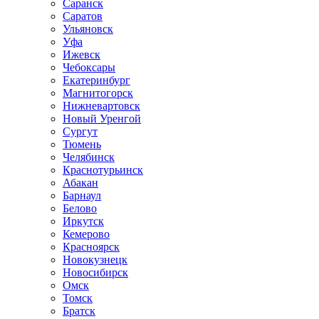
Саранск
Саратов
Ульяновск
Уфа
Ижевск
Чебоксары
Екатеринбург
Магнитогорск
Нижневартовск
Новый Уренгой
Сургут
Тюмень
Челябинск
Краснотурьинск
Абакан
Барнаул
Белово
Иркутск
Кемерово
Красноярск
Новокузнецк
Новосибирск
Омск
Томск
Братск