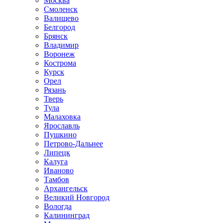
Москва
Смоленск
Валищево
Белгород
Брянск
Владимир
Воронеж
Кострома
Курск
Орел
Рязань
Тверь
Тула
Малаховка
Ярославль
Пушкино
Петрово-Дальнее
Липецк
Калуга
Иваново
Тамбов
Архангельск
Великий Новгород
Вологда
Калининград