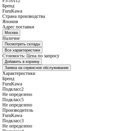
F5-10112
Бренд
FuruKawa
Страна производства
Япония
Адрес поставки
Москва
Наличие
Посмотреть склады
Все характеристики
Стоимость:
Цена по запросу
Добавить в корзину
Заявка на сервисное обслуживание
Характеристики
Бренд
FuruKawa
Подкласс2
Не определено
Подкласс5
Не определено
Производитель
FuruKawa
Подкласс3
Не определено