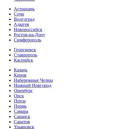
Астрахань
Сочи
Волгоград
Адыгея
Новороссийск
Ростов-на-Дону
Симферополь
Георгиевск
Ставрополь
Каспийск
Казань
Киров
Набережные Челны
Нижний Новгород
Оренбург
Орск
Пенза
Пермь
Самара
Саранск
Саратов
Ульяновск