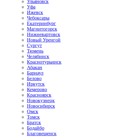
Ульяновск
Уфа
Ижевск
Чебоксары
Екатеринбург
Магнитогорск
Нижневартовск
Новый Уренгой
Сургут
Тюмень
Челябинск
Краснотурьинск
Абакан
Барнаул
Белово
Иркутск
Кемерово
Красноярск
Новокузнецк
Новосибирск
Омск
Томск
Братск
Бодайбо
Благовещенск