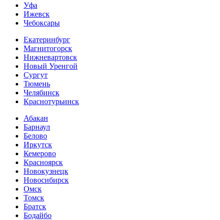
Уфа
Ижевск
Чебоксары
Екатеринбург
Магнитогорск
Нижневартовск
Новый Уренгой
Сургут
Тюмень
Челябинск
Краснотурьинск
Абакан
Барнаул
Белово
Иркутск
Кемерово
Красноярск
Новокузнецк
Новосибирск
Омск
Томск
Братск
Бодайбо