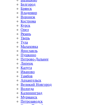
Валищево
Белгород
Брянск
Владимир
Воронеж
Кострома
Курск
Орел
Рязань
Тверь
Тула
Малаховка
Ярославль
Пушкино
Петрово-Дальнее
Липецк
Калуга
Иваново
Тамбов
Архангельск
Великий Новгород
Вологда
Калининград
Мурманск
Петрозаводск