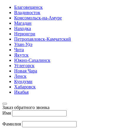
Благовещенск
Владивосток
Комсомольск-на-Амуре
Магадан
Находка
Нерюнгри
Петропавловск-Камчатский
Улан-Удэ
Чита
Якутск
Южно-Сахалинск
Углегорск
Новая Чара
Ленск
Кундуми
Хабаровск
Икабья
Заказ обратного звонка
Имя
Фамилия