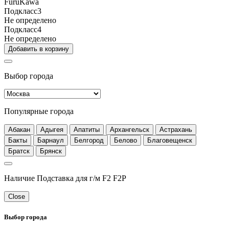
FuruKawa
Подкласс3
Не определено
Подкласс4
Не определено
Добавить в корзину
Выбор города
Популярные города
Абакан
Адыгея
Апатиты
Архангельск
Астрахань
Бакты
Барнаул
Белгород
Белово
Благовещенск
Братск
Брянск
Наличие Подставка для г/м F2 F2P
Close
Выбор города