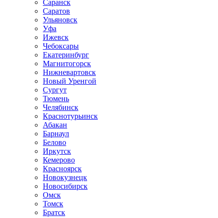
Саранск
Саратов
Ульяновск
Уфа
Ижевск
Чебоксары
Екатеринбург
Магнитогорск
Нижневартовск
Новый Уренгой
Сургут
Тюмень
Челябинск
Краснотурьинск
Абакан
Барнаул
Белово
Иркутск
Кемерово
Красноярск
Новокузнецк
Новосибирск
Омск
Томск
Братск