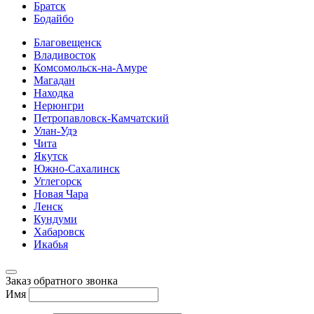
Братск
Бодайбо
Благовещенск
Владивосток
Комсомольск-на-Амуре
Магадан
Находка
Нерюнгри
Петропавловск-Камчатский
Улан-Удэ
Чита
Якутск
Южно-Сахалинск
Углегорск
Новая Чара
Ленск
Кундуми
Хабаровск
Икабья
Заказ обратного звонка
Имя