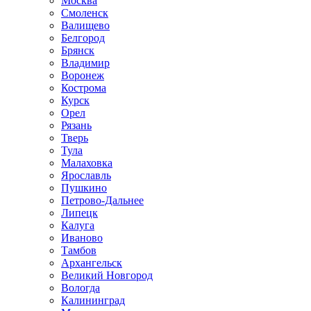
Москва
Смоленск
Валищево
Белгород
Брянск
Владимир
Воронеж
Кострома
Курск
Орел
Рязань
Тверь
Тула
Малаховка
Ярославль
Пушкино
Петрово-Дальнее
Липецк
Калуга
Иваново
Тамбов
Архангельск
Великий Новгород
Вологда
Калининград