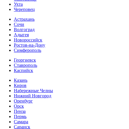
Ухта
Череповец
Астрахань
Сочи
Волгоград
Адыгея
Новороссийск
Ростов-на-Дону
Симферополь
Георгиевск
Ставрополь
Каспийск
Казань
Киров
Набережные Челны
Нижний Новгород
Оренбург
Орск
Пенза
Пермь
Самара
Саранск