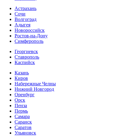
Астрахань
Сочи
Волгоград
Адыгея
Новороссийск
Ростов-на-Дону
Симферополь
Георгиевск
Ставрополь
Каспийск
Казань
Киров
Набережные Челны
Нижний Новгород
Оренбург
Орск
Пенза
Пермь
Самара
Саранск
Саратов
Ульяновск