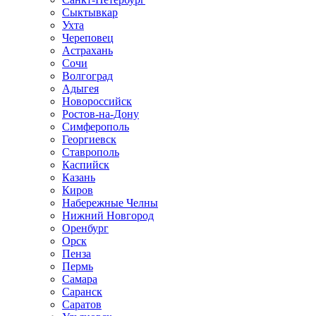
Сыктывкар
Ухта
Череповец
Астрахань
Сочи
Волгоград
Адыгея
Новороссийск
Ростов-на-Дону
Симферополь
Георгиевск
Ставрополь
Каспийск
Казань
Киров
Набережные Челны
Нижний Новгород
Оренбург
Орск
Пенза
Пермь
Самара
Саранск
Саратов