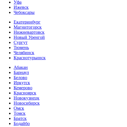
Уфа
Ижевск
Чебоксары
Екатеринбург
Магнитогорск
Нижневартовск
Новый Уренгой
Сургут
Тюмень
Челябинск
Краснотурьинск
Абакан
Барнаул
Белово
Иркутск
Кемерово
Красноярск
Новокузнецк
Новосибирск
Омск
Томск
Братск
Бодайбо