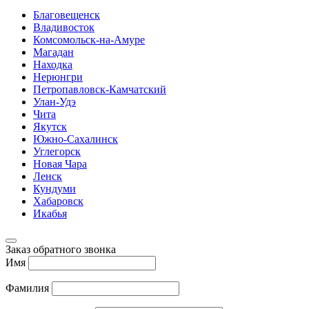
Благовещенск
Владивосток
Комсомольск-на-Амуре
Магадан
Находка
Нерюнгри
Петропавловск-Камчатский
Улан-Удэ
Чита
Якутск
Южно-Сахалинск
Углегорск
Новая Чара
Ленск
Кундуми
Хабаровск
Икабья
Заказ обратного звонка
Имя
Фамилия