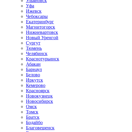
Ульяновск
Уфа
Ижевск
Чебоксары
Екатеринбург
Магнитогорск
Нижневартовск
Новый Уренгой
Сургут
Тюмень
Челябинск
Краснотурьинск
Абакан
Барнаул
Белово
Иркутск
Кемерово
Красноярск
Новокузнецк
Новосибирск
Омск
Томск
Братск
Бодайбо
Благовещенск