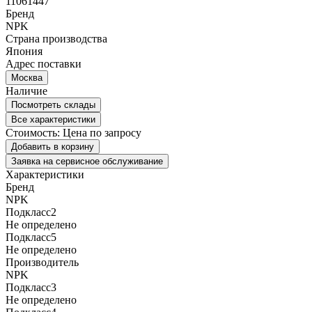
11061447
Бренд
NPK
Страна производства
Япония
Адрес поставки
Москва
Наличие
Посмотреть склады
Все характеристики
Стоимость:
Цена по запросу
Добавить в корзину
Заявка на сервисное обслуживание
Характеристики
Бренд
NPK
Подкласс2
Не определено
Подкласс5
Не определено
Производитель
NPK
Подкласс3
Не определено