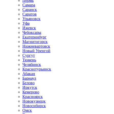
Пермь
Самара
Саранск
Саратов
Ульяновск
Уфа
Ижевск
Чебоксары
Екатеринбург
Магнитогорск
Нижневартовск
Новый Уренгой
Сургут
Тюмень
Челябинск
Краснотурьинск
Абакан
Барнаул
Белово
Иркутск
Кемерово
Красноярск
Новокузнецк
Новосибирск
Омск