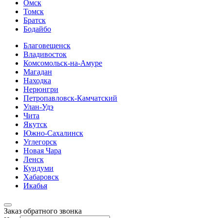
Омск
Томск
Братск
Бодайбо
Благовещенск
Владивосток
Комсомольск-на-Амуре
Магадан
Находка
Нерюнгри
Петропавловск-Камчатский
Улан-Удэ
Чита
Якутск
Южно-Сахалинск
Углегорск
Новая Чара
Ленск
Кундуми
Хабаровск
Икабья
Заказ обратного звонка