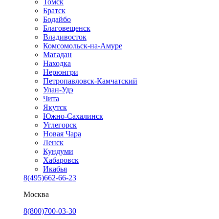
Томск
Братск
Бодайбо
Благовещенск
Владивосток
Комсомольск-на-Амуре
Магадан
Находка
Нерюнгри
Петропавловск-Камчатский
Улан-Удэ
Чита
Якутск
Южно-Сахалинск
Углегорск
Новая Чара
Ленск
Кундуми
Хабаровск
Икабья
8(495)662-66-23
Москва
8(800)700-03-30