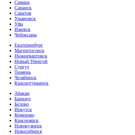
Самара
Саранск
Саратов
Ульяновск
Уфа
Ижевск
Чебоксары
Екатеринбург
Магнитогорск
Нижневартовск
Новый Уренгой
Сургут
Тюмень
Челябинск
Краснотурьинск
Абакан
Барнаул
Белово
Иркутск
Кемерово
Красноярск
Новокузнецк
Новосибирск