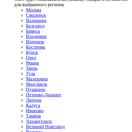
для выбранного региона
Москва
Смоленск
Валищево
Белгород
Брянск
Владимир
Воронеж
Кострома
Курск
Орел
Рязань
Тверь
Тула
Малаховка
Ярославль
Пушкино
Петрово-Дальнее
Липецк
Калуга
Иваново
Тамбов
Архангельск
Великий Новгород
Вологда