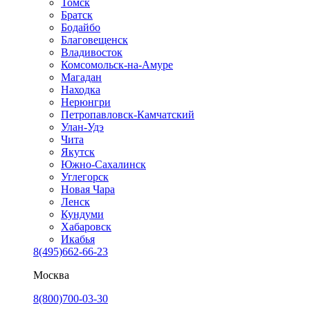
Томск
Братск
Бодайбо
Благовещенск
Владивосток
Комсомольск-на-Амуре
Магадан
Находка
Нерюнгри
Петропавловск-Камчатский
Улан-Удэ
Чита
Якутск
Южно-Сахалинск
Углегорск
Новая Чара
Ленск
Кундуми
Хабаровск
Икабья
8(495)662-66-23
Москва
8(800)700-03-30