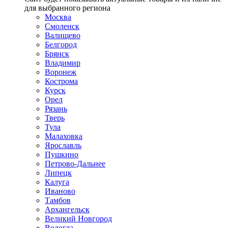
для выбранного региона
Москва
Смоленск
Валищево
Белгород
Брянск
Владимир
Воронеж
Кострома
Курск
Орел
Рязань
Тверь
Тула
Малаховка
Ярославль
Пушкино
Петрово-Дальнее
Липецк
Калуга
Иваново
Тамбов
Архангельск
Великий Новгород
Вологда