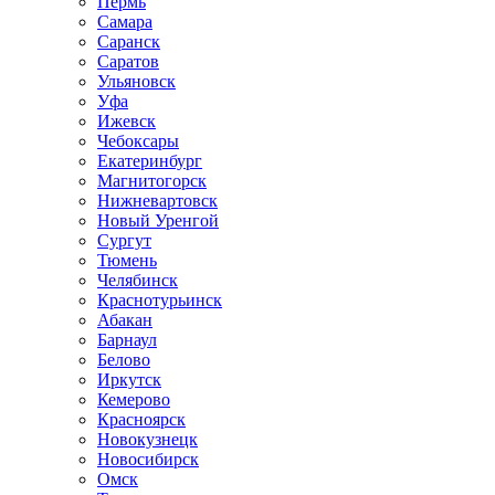
Пермь
Самара
Саранск
Саратов
Ульяновск
Уфа
Ижевск
Чебоксары
Екатеринбург
Магнитогорск
Нижневартовск
Новый Уренгой
Сургут
Тюмень
Челябинск
Краснотурьинск
Абакан
Барнаул
Белово
Иркутск
Кемерово
Красноярск
Новокузнецк
Новосибирск
Омск