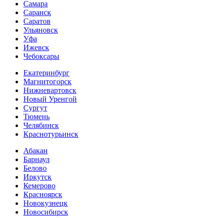
Самара
Саранск
Саратов
Ульяновск
Уфа
Ижевск
Чебоксары
Екатеринбург
Магнитогорск
Нижневартовск
Новый Уренгой
Сургут
Тюмень
Челябинск
Краснотурьинск
Абакан
Барнаул
Белово
Иркутск
Кемерово
Красноярск
Новокузнецк
Новосибирск