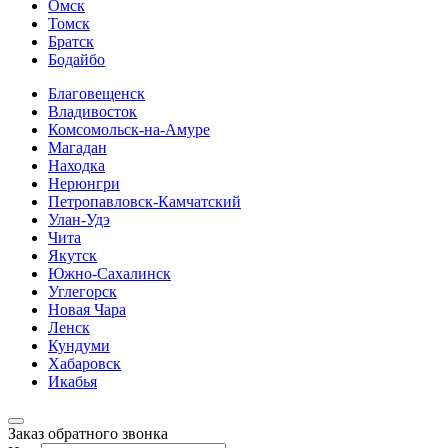
Омск
Томск
Братск
Бодайбо
Благовещенск
Владивосток
Комсомольск-на-Амуре
Магадан
Находка
Нерюнгри
Петропавловск-Камчатский
Улан-Удэ
Чита
Якутск
Южно-Сахалинск
Углегорск
Новая Чара
Ленск
Кундуми
Хабаровск
Икабья
Заказ обратного звонка