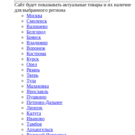
Сайт будет показывать актуальные товары и их наличие
для выбранного региона
Москва
Смоленск
Валищево
Белгород
Брянск
Владимир
Воронеж
Кострома
Курск
Орел
Рязань
Тверь
Тула
Малаховка
Ярославль
Пушкино
Петрово-Дальнее
Липецк
Калуга
Иваново
Тамбов
Архангельск
Великий Новгород