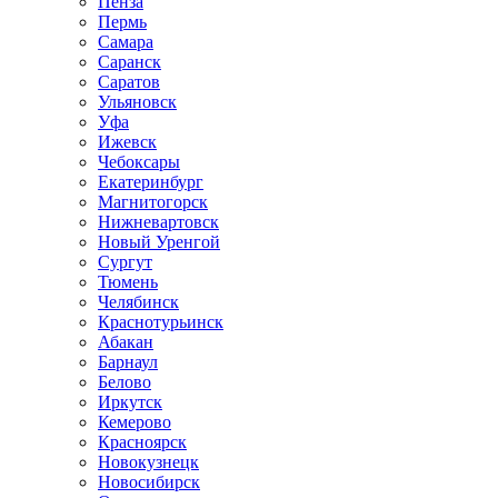
Пенза
Пермь
Самара
Саранск
Саратов
Ульяновск
Уфа
Ижевск
Чебоксары
Екатеринбург
Магнитогорск
Нижневартовск
Новый Уренгой
Сургут
Тюмень
Челябинск
Краснотурьинск
Абакан
Барнаул
Белово
Иркутск
Кемерово
Красноярск
Новокузнецк
Новосибирск