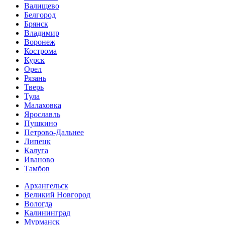
Валищево
Белгород
Брянск
Владимир
Воронеж
Кострома
Курск
Орел
Рязань
Тверь
Тула
Малаховка
Ярославль
Пушкино
Петрово-Дальнее
Липецк
Калуга
Иваново
Тамбов
Архангельск
Великий Новгород
Вологда
Калининград
Мурманск