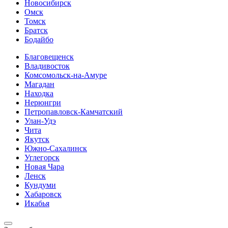
Новосибирск
Омск
Томск
Братск
Бодайбо
Благовещенск
Владивосток
Комсомольск-на-Амуре
Магадан
Находка
Нерюнгри
Петропавловск-Камчатский
Улан-Удэ
Чита
Якутск
Южно-Сахалинск
Углегорск
Новая Чара
Ленск
Кундуми
Хабаровск
Икабья