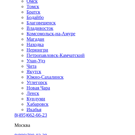
Омск
Томск
Братск
Бодайбо
Благовещенск
Владивосток
Комсомольск-на-Амуре
Магадан
Находка
Нерюнгри
Петропавловск-Камчатский
Улан-Удэ
Чита
Якутск
Южно-Сахалинск
Углегорск
Новая Чара
Ленск
Кундуми
Хабаровск
Икабья
8(495)662-66-23
Москва