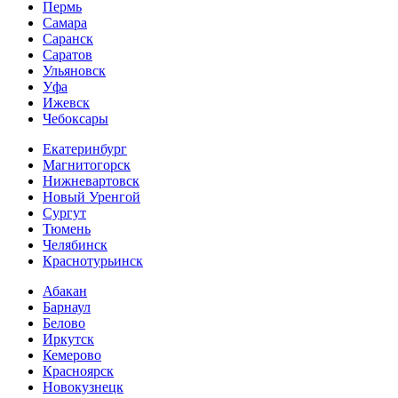
Пермь
Самара
Саранск
Саратов
Ульяновск
Уфа
Ижевск
Чебоксары
Екатеринбург
Магнитогорск
Нижневартовск
Новый Уренгой
Сургут
Тюмень
Челябинск
Краснотурьинск
Абакан
Барнаул
Белово
Иркутск
Кемерово
Красноярск
Новокузнецк